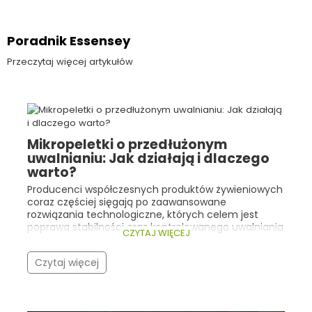
Poradnik Essensey
Przeczytaj więcej artykułów
Mikropeletki o przedłużonym
uwalnianiu: Jak działają i dlaczego
warto?
Producenci współczesnych produktów żywieniowych
coraz częściej sięgają po zaawansowane
rozwiązania technologiczne, których celem jest
poprawa stabilności oraz kontrolowanego uwalniania
CZYTAJ WIĘCEJ
składników aktywnych. Dobrym przykładem są tu
mikropeletki o przedłużonym uwalnianiu .
Czytaj więcej
Technologia ta znajduje zastosowanie m.in. w
żywności specjalnego przeznaczenia medycznego
zawierającej maślan sodu , którego funkcja
odżywcza wobec nabłonka jelitowego jest ściśle