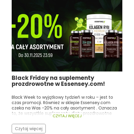
związana z miejscem uwalniania tego składnika.
Black Friday na suplementy
prozdrowotne w Essensey.com!
Black Week to wyjątkowy tydzień w roku – jest to
czas promocji. Również w sklepie Essensey.com
czeka na Was -20% na cały asortyment . Oznacza
to, że wszystkie suplementy diety prozdrowotne
CZYTAJ WIĘCEJ
kupimy o jedną piątą taniej! Co istotne, nasza
promocja trwa cały tydzień (do 30.11.2025r 23:59), a
Czytaj więcej
nie tylko w trakcie Black Friday! Warto zwrócić