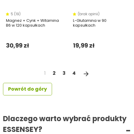
5 (19)
(brak opinii)
Magnez + Cynk + Witamina
L-Glutamina w 90
B6 w 120 kapsułkach
kapsułkach
30,99 zł
19,99 zł
Następny
1
2
3
4
arrow_forward
Powrót do góry
Dlaczego warto wybrać produkty
ESSENSEY?