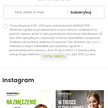
Subskrybuj
Chcę otrzymać KOD -20% oraz subskrybować NEWSLETTER -
Wyrażam zgodę na przetwarzanie moich danych osobowych w
postaci adresu email w celu przesyłania informacji handlowych (w
tym ofert specjalnych i promocji) w formie newslettera za pomocą
środków komunikacji elektronicznej przez Trec Nutrition Sp. z o.o. z
siedzibą w Gdyni. Newsletter jest wysyłany zgodnie z
postanowieniami ustawy z dnia 18 lipca 2002 r. o świadczeniu
usług drogą elektroniczną (Dz. U. z 2017 roku, poz. 1219, t.j.) oraz
CZYTAJ WIĘCEJ
ustawy z dnia 16 lipca 2004 r. Prawo telekomunikacyjne (Dz.U. z 2017
roku, poz. 1907, t.j.) Dodatkowo informujemy, że masz prawo do
wycofania zgody w każdej chwili. Więcej o ochronie danych
osobowych w zakładce: Polityka Prywatności.
Instagram