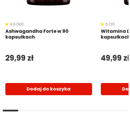
4.9 (93)
5 (21)
Ashwagandha Forte w 90
Witamina D
kapsułkach
kapsułkac
29,99 zł
49,99 zł
Dodaj do koszyka
Do