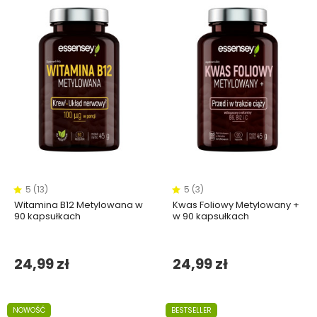
5 (13)
5 (3)
Witamina B12 Metylowana w
Kwas Foliowy Metylowany +
90 kapsułkach
w 90 kapsułkach
24,99 zł
24,99 zł
NOWOŚĆ
BESTSELLER