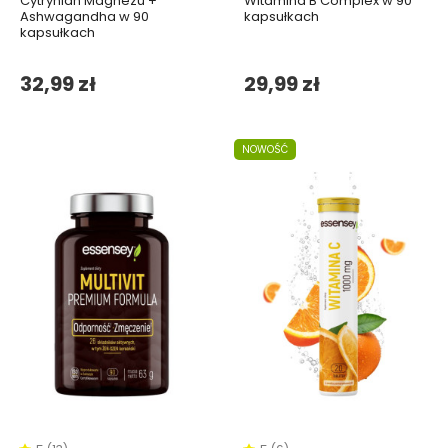
Cytrynian Magnezu +
Witamina B Complex w 90
Ashwagandha w 90
kapsułkach
kapsułkach
32,99 zł
29,99 zł
NOWOŚĆ