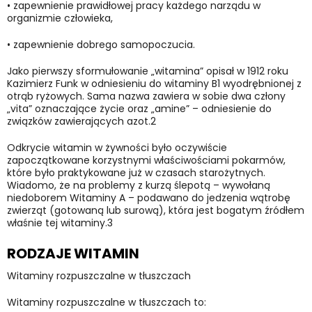
•
zapewnienie prawidłowej pracy każdego narządu w
organizmie człowieka,
•
zapewnienie dobrego samopoczucia.
Jako pierwszy sformułowanie „witamina” opisał w 1912 roku
Kazimierz Funk w odniesieniu do witaminy B1 wyodrębnionej z
otrąb ryżowych. Sama nazwa zawiera w sobie dwa człony
„vita” oznaczające życie oraz „amine” – odniesienie do
związków zawierających azot.2
Odkrycie witamin w żywności było oczywiście
zapoczątkowane korzystnymi właściwościami pokarmów,
które było praktykowane już w czasach starożytnych.
Wiadomo, że na problemy z kurzą ślepotą – wywołaną
niedoborem Witaminy A – podawano do jedzenia wątrobę
zwierząt (gotowaną lub surową), która jest bogatym źródłem
właśnie tej witaminy.3
RODZAJE WITAMIN
Witaminy rozpuszczalne w tłuszczach
Witaminy rozpuszczalne w tłuszczach to: