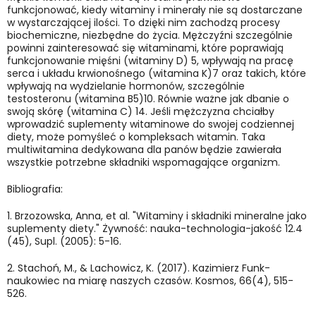
funkcjonować, kiedy witaminy i minerały nie są dostarczane
w wystarczającej ilości. To dzięki nim zachodzą procesy
biochemiczne, niezbędne do życia. Mężczyźni szczególnie
powinni zainteresować się witaminami, które poprawiają
funkcjonowanie mięśni (witaminy D) 5, wpływają na pracę
serca i układu krwionośnego (witamina K)7 oraz takich, które
wpływają na wydzielanie hormonów, szczególnie
testosteronu (witamina B5)10. Równie ważne jak dbanie o
swoją skórę (witamina C) 14. Jeśli mężczyzna chciałby
wprowadzić suplementy witaminowe do swojej codziennej
diety, może pomyśleć o kompleksach witamin. Taka
multiwitamina dedykowana dla panów będzie zawierała
wszystkie potrzebne składniki wspomagające organizm.
Bibliografia:
1.
Brzozowska, Anna, et al. "Witaminy i składniki mineralne jako
suplementy diety." Żywność: nauka-technologia-jakość 12.4
(45), Supl. (2005): 5-16.
2.
Stachoń, M., & Lachowicz, K. (2017). Kazimierz Funk-
naukowiec na miarę naszych czasów. Kosmos, 66(4), 515-
526.