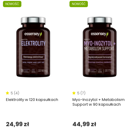
NOWOŚĆ
NOWOŚĆ
5 (4)
5 (7)
Elektrolity w 120 kapsułkach
Myo-Inozytol + Metabolism
Support w 90 kapsułkach
24,99 zł
44,99 zł