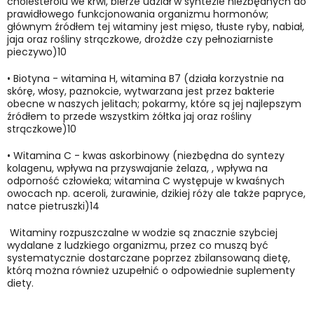
cholesterolu we krwi, bierze udział w syntezie niezbędnych do
prawidłowego funkcjonowania organizmu hormonów;
głównym źródłem tej witaminy jest mięso, tłuste ryby, nabiał,
jaja oraz rośliny strączkowe, drożdże czy pełnoziarniste
pieczywo)10
•
Biotyna - witamina H, witamina B7 (działa korzystnie na
skórę, włosy, paznokcie, wytwarzana jest przez bakterie
obecne w naszych jelitach; pokarmy, które są jej najlepszym
źródłem to przede wszystkim żółtka jaj oraz rośliny
strączkowe)10
•
Witamina C - kwas askorbinowy (niezbędna do syntezy
kolagenu, wpływa na przyswajanie żelaza, , wpływa na
odporność człowieka; witamina C występuje w kwaśnych
owocach np. aceroli, żurawinie, dzikiej róży ale także papryce,
natce pietruszki)14
Witaminy rozpuszczalne w wodzie są znacznie szybciej
wydalane z ludzkiego organizmu, przez co muszą być
systematycznie dostarczane poprzez zbilansowaną dietę,
którą można również uzupełnić o odpowiednie suplementy
diety.