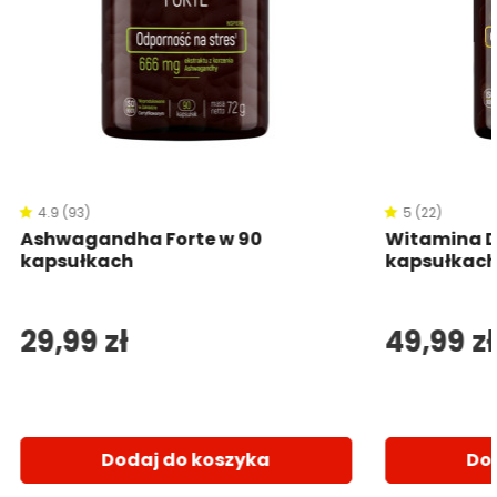
4.9 (93)
5 (22)
Ashwagandha Forte w 90
Witamina D
kapsułkach
kapsułkac
29,99 zł
49,99 zł
Dodaj do koszyka
Do