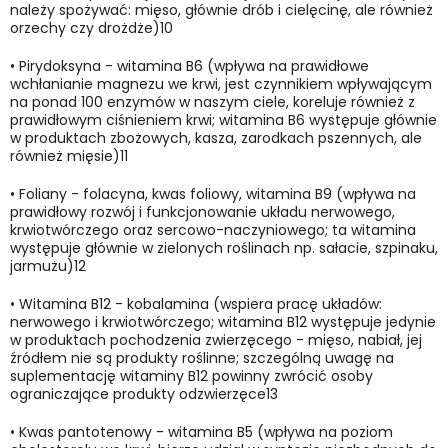
należy spożywać: mięso, głównie drób i cielęcinę, ale również
orzechy czy drożdże)10
•
Pirydoksyna - witamina B6 (wpływa na prawidłowe
wchłanianie magnezu we krwi, jest czynnikiem wpływającym
na ponad 100 enzymów w naszym ciele, koreluje również z
prawidłowym ciśnieniem krwi; witamina B6 występuje głównie
w produktach zbożowych, kasza, zarodkach pszennych, ale
również mięsie)11
•
Foliany - folacyna, kwas foliowy, witamina B9 (wpływa na
prawidłowy rozwój i funkcjonowanie układu nerwowego,
krwiotwórczego oraz sercowo-naczyniowego; ta witamina
występuje głównie w zielonych roślinach np. sałacie, szpinaku,
jarmużu)12
•
Witamina B12 - kobalamina (wspiera pracę układów:
nerwowego i krwiotwórczego; witamina B12 występuje jedynie
w produktach pochodzenia zwierzęcego - mięso, nabiał, jej
źródłem nie są produkty roślinne; szczególną uwagę na
suplementację witaminy B12 powinny zwrócić osoby
ograniczające produkty odzwierzęce13
•
Kwas pantotenowy - witamina B5 (wpływa na poziom