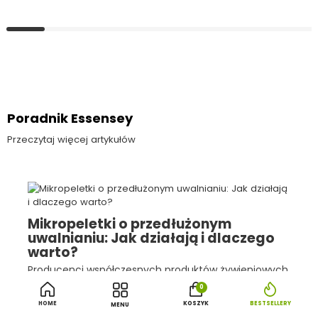
Poradnik Essensey
Przeczytaj więcej artykułów
Mikropeletki o przedłużonym
uwalnianiu: Jak działają i dlaczego
warto?
Producenci współczesnych produktów żywieniowych
coraz częściej sięgają po zaawansowane
0
rozwiązania technologiczne, których celem jest
HOME
KOSZYK
BESTSELLERY
MENU
poprawa stabilności oraz kontrolowanego uwalniania
CZYTAJ WIĘCEJ