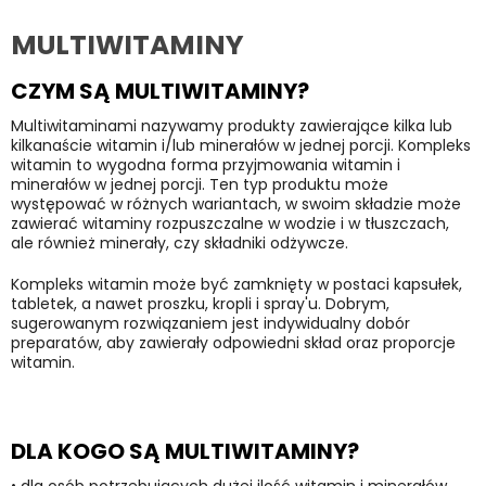
MULTIWITAMINY
CZYM SĄ MULTIWITAMINY?
Multiwitaminami nazywamy produkty zawierające kilka lub
kilkanaście witamin i/lub minerałów w jednej porcji. Kompleks
witamin to wygodna forma przyjmowania witamin i
minerałów w jednej porcji. Ten typ produktu może
występować w różnych wariantach, w swoim składzie może
zawierać witaminy rozpuszczalne w wodzie i w tłuszczach,
ale również minerały, czy składniki odżywcze.
Kompleks witamin może być zamknięty w postaci kapsułek,
tabletek, a nawet proszku, kropli i spray'u. Dobrym,
sugerowanym rozwiązaniem jest indywidualny dobór
preparatów, aby zawierały odpowiedni skład oraz proporcje
witamin.
DLA KOGO SĄ MULTIWITAMINY?
•
dla osób potrzebujących dużej ilość witamin i minerałów