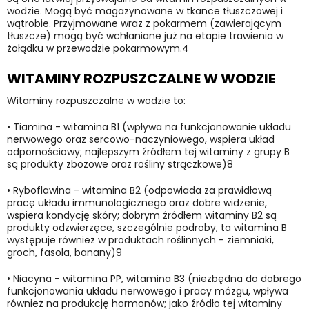
wodzie. Mogą być magazynowane w tkance tłuszczowej i
wątrobie. Przyjmowane wraz z pokarmem (zawierającym
tłuszcze) mogą być wchłaniane już na etapie trawienia w
żołądku w przewodzie pokarmowym.4
WITAMINY ROZPUSZCZALNE W WODZIE
Witaminy rozpuszczalne w wodzie to:
•
Tiamina - witamina B1 (wpływa na funkcjonowanie układu
nerwowego oraz sercowo-naczyniowego, wspiera układ
odpornościowy; najlepszym źródłem tej witaminy z grupy B
są produkty zbożowe oraz rośliny strączkowe)8
•
Ryboflawina - witamina B2 (odpowiada za prawidłową
pracę układu immunologicznego oraz dobre widzenie,
wspiera kondycję skóry; dobrym źródłem witaminy B2 są
produkty odzwierzęce, szczególnie podroby, ta witamina B
występuje również w produktach roślinnych - ziemniaki,
groch, fasola, banany)9
•
Niacyna - witamina PP, witamina B3 (niezbędna do dobrego
funkcjonowania układu nerwowego i pracy mózgu, wpływa
również na produkcję hormonów; jako źródło tej witaminy