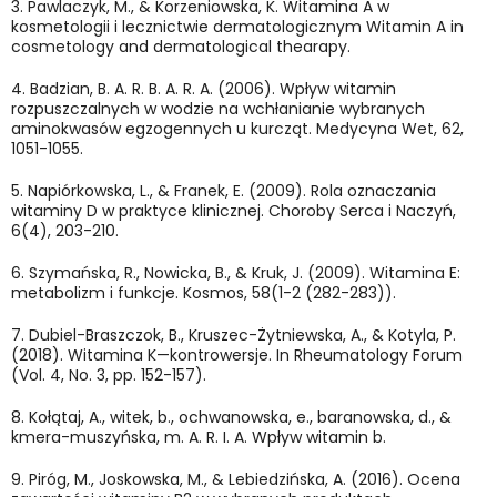
3.
Pawlaczyk, M., & Korzeniowska, K. Witamina A w
kosmetologii i lecznictwie dermatologicznym Witamin A in
cosmetology and dermatological thearapy.
4.
Badzian, B. A. R. B. A. R. A. (2006). Wpływ witamin
rozpuszczalnych w wodzie na wchłanianie wybranych
aminokwasów egzogennych u kurcząt. Medycyna Wet, 62,
1051-1055.
5.
Napiórkowska, L., & Franek, E. (2009). Rola oznaczania
witaminy D w praktyce klinicznej. Choroby Serca i Naczyń,
6(4), 203-210.
6.
Szymańska, R., Nowicka, B., & Kruk, J. (2009). Witamina E:
metabolizm i funkcje. Kosmos, 58(1-2 (282-283)).
7.
Dubiel-Braszczok, B., Kruszec-Żytniewska, A., & Kotyla, P.
(2018). Witamina K—kontrowersje. In Rheumatology Forum
(Vol. 4, No. 3, pp. 152-157).
8.
Kołątaj, A., witek, b., ochwanowska, e., baranowska, d., &
kmera-muszyńska, m. A. R. I. A. Wpływ witamin b.
9.
Piróg, M., Joskowska, M., & Lebiedzińska, A. (2016). Ocena