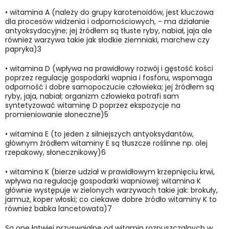
•
witamina A (należy do grupy karotenoidów, jest kluczowa
dla procesów widzenia i odpornościowych, - ma działanie
antyoksydacyjne; jej źródłem są tłuste ryby, nabiał, jaja ale
również warzywa takie jak słodkie ziemniaki, marchew czy
papryka)3
•
witamina D (wpływa na prawidłowy rozwój i gęstość kości
poprzez regulację gospodarki wapnia i fosforu, wspomaga
odporność i dobre samopoczucie człowieka; jej źródłem są
ryby, jaja, nabiał; organizm człowieka potrafi sam
syntetyzować witaminę D poprzez ekspozycje na
promieniowanie słoneczne)5
•
witamina E (to jeden z silniejszych antyoksydantów,
głównym źródłem witaminy E są tłuszcze roślinne np. olej
rzepakowy, słonecznikowy)6
•
witamina K (bierze udział w prawidłowym krzepnięciu krwi,
wpływa na regulację gospodarki wapniowej; witamina K
głównie występuje w zielonych warzywach takie jak: brokuły,
jarmuż, koper włoski; co ciekawe dobre źródło witaminy K to
również babka lancetowata)7
Są one łatwiej przyswajalne od witamin rozpuszczalnych w