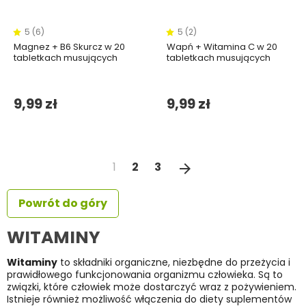
5 (6)
5 (2)
Magnez + B6 Skurcz w 20
Wapń + Witamina C w 20
tabletkach musujących
tabletkach musujących
9,99 zł
9,99 zł
Następny
1
2
3
arrow_forward
Powrót do góry
WITAMINY
Witaminy
to składniki organiczne, niezbędne do przeżycia i
prawidłowego funkcjonowania organizmu człowieka. Są to
związki, które człowiek może dostarczyć wraz z pożywieniem.
Istnieje również możliwość włączenia do diety suplementów