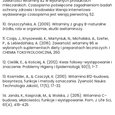
zawartości witaminy B2 w wybranych produktach
mleczarskich. Czasopismo poświęcone zagadnieniom badań
ochrony zdrowia i środowiska Wersja internetowa
wydawanego czasopisma jest wersją pierwotną, 52.
10.
Gryszczyńska, A. (2009). Witaminy z grupy B-naturalne
źródła, rola w organizmie, skutki awitaminozy.
11.
Czaja, J., Knyszewski, K., Martyniuk, N., Michalska, A., Szefer,
P., & Lebiedzińska, A. (2016). Zawartość witaminy B6 w
wybranych suplementach diety i preparatach leczniczych. I
CHEMIA TOKSYKOLOGICZNA, 260.
12.
Cieślik, E., & Kościej, A. (2012). Kwas foliowy–występowanie i
znaczenie. Problemy Higieny i Epidemiologii, 93(1), 1-7.
13.
Kosmider, A., & Czaczyk, K. (2010). Witamina B12-budowa,
biosynteza, funkcje i metody oznaczania. Żywność Nauka
Technologia Jakość, 17(5), 17-32.
14.
Janda, K., Kasprzak, M., & Wolska, J. (2015). Witamina C–
budowa, właściwości, funkcje i występowanie. Pom. J. Life Sci,
61(4), 419-425.