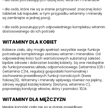
•
dla osób, które nie są w stanie przyjmować znacznej ilości
tabletek lub kapsułek; w tym przypadku witaminy i minerały
są zamknięte w jednej porcji,
•
dla osób poszukujących odpowiedniego kompleksu witamin
dostosowanego do ich potrzeb
WITAMINY DLA KOBIET
Kobiece ciało, aby mogła spełniać wszystkie swoje funkcje
potrzebuje kompletnego zestawu witamin i minerałów. Od
odpowiedniej ilości tych wartościowych substancji zależeć
będzie zdrowie i dobrostan każdej kobiety. Są one niezbędne
do funkcjonowania układu odpornościowego (witamina D)5 i
(witamina C)14, regulacji gospodarki hormonalnej i
zachowania prawidłowych funkcji rozrodczych (kwas
foliowy)12,. Witaminy i minerały wpływają również na piękny,
zdrowy wygląd każdej kobiety (biotyna, witamina C),
poprawiają kondycję włosów, skóry i paznokci. 10,14
WITAMINY DLA MĘŻCZYZN
Męskie komórki ciała nie są w stanie prawidłowo