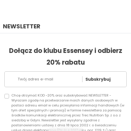
NEWSLETTER
Dołącz do klubu Essensey i odbierz
20% rabatu
Subskrybuj
Chcę otrzymać KOD -20% oraz subskrybować NEWSLETTER -
Wyrażam zgodę na przetwarzanie moich danych osobowych w
postaci adresu email w celu przesyłania informacji handlowych (w
tym ofert specjalnych i promocji) w formie newslettera za pomocą
środków komunikacji elektronicznej przez Trec Nutrition Sp. z o.o. z
siedzibą w Gdyni. Newsletter jest wysyłany zgodnie z
postanowieniami ustawy z dnia 18 lipca 2002 r. o świadczeniu
usług drogą elektroniczną (Dz. U. z 2017 roku, poz. 1219, t.j.) oraz