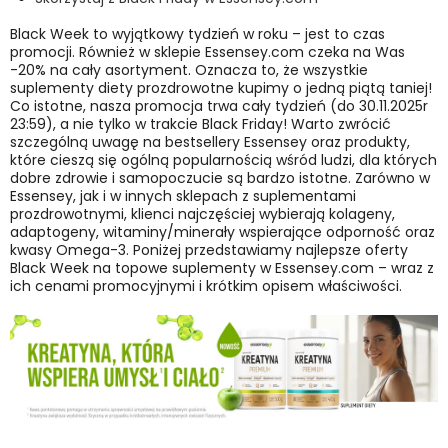
Black Week to wyjątkowy tydzień w roku – jest to czas
promocji. Również w sklepie Essensey.com czeka na Was
-20% na cały asortyment. Oznacza to, że wszystkie
suplementy diety prozdrowotne kupimy o jedną piątą taniej!
Co istotne, nasza promocja trwa cały tydzień (do 30.11.2025r
23:59), a nie tylko w trakcie Black Friday! Warto zwrócić
szczególną uwagę na bestsellery Essensey oraz produkty,
które cieszą się ogólną popularnością wśród ludzi, dla których
dobre zdrowie i samopoczucie są bardzo istotne. Zarówno w
Essensey, jak i w innych sklepach z suplementami
prozdrowotnymi, klienci najczęściej wybierają kolageny,
adaptogeny, witaminy/minerały wspierające odporność oraz
kwasy Omega-3. Poniżej przedstawiamy najlepsze oferty
Black Week na topowe suplementy w Essensey.com – wraz z
ich cenami promocyjnymi i krótkim opisem właściwości.