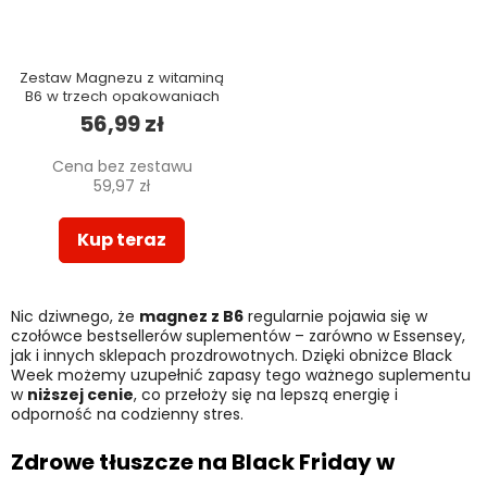
Zestaw Magnezu z witaminą
B6 w trzech opakowaniach
56,99 zł
Cena bez zestawu
59,97 zł
Kup teraz
Nic dziwnego, że
magnez z B6
regularnie pojawia się w
czołówce bestsellerów suplementów – zarówno w Essensey,
jak i innych sklepach prozdrowotnych. Dzięki obniżce Black
Week możemy uzupełnić zapasy tego ważnego suplementu
w
niższej cenie
, co przełoży się na lepszą energię i
odporność na codzienny stres.
Zdrowe tłuszcze na Black Friday w