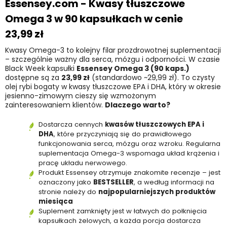
Essensey.com -
Kwasy tłuszczowe
Omega 3 w 90 kapsułkach
w cenie
23,99 zł
Kwasy Omega-3 to kolejny filar prozdrowotnej suplementacji
– szczególnie ważny dla serca, mózgu i odporności. W czasie
Black Week kapsułki
Essensey Omega 3 (90 kaps.)
dostępne są za
23,99 zł
(standardowo ~29,99 zł). To czysty
olej rybi bogaty w kwasy tłuszczowe EPA i DHA, który w okresie
jesienno-zimowym cieszy się wzmożonym
zainteresowaniem klientów.
Dlaczego warto?
Dostarcza cennych
kwasów tłuszczowych EPA i
DHA
, które przyczyniają się do prawidłowego
funkcjonowania serca, mózgu oraz wzroku. Regularna
suplementacja Omega-3 wspomaga układ krążenia i
pracę układu nerwowego.
Produkt Essensey otrzymuje znakomite recenzje – jest
oznaczony jako
BESTSELLER
, a według informacji na
stronie należy do
najpopularniejszych produktów
miesiąca
Suplement zamknięty jest w łatwych do połknięcia
kapsułkach żelowych, a każda porcja dostarcza