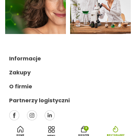
Informacje

Zakupy

O firmie

Partnerzy logistyczni

0
HOME
KOSZYK
BESTSELLERY
MENU