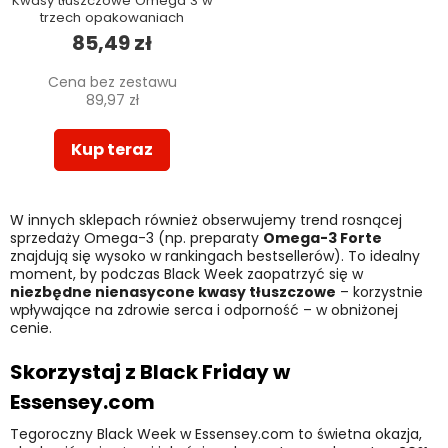
Kwasy tłuszczowe Omega 3 w
trzech opakowaniach
85,49 zł
Cena bez zestawu
89,97 zł
Kup teraz
W innych sklepach również obserwujemy trend rosnącej
sprzedaży Omega-3 (np. preparaty
Omega-3 Forte
znajdują się wysoko w rankingach bestsellerów). To idealny
moment, by podczas Black Week zaopatrzyć się w
niezbędne nienasycone kwasy tłuszczowe
– korzystnie
wpływające na zdrowie serca i odporność – w obniżonej
cenie.
Skorzystaj z Black Friday w
Essensey.com
Tegoroczny Black Week w Essensey.com to świetna okazja,