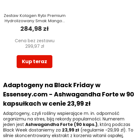
Zestaw Kolagen Rybi Premium
Hydrolizowany Smak Mango-
pomarańcza 10000 mg w
284,98 zł
trzech opakowaniach
Cena bez zestawu
299,97 zł
Kup teraz
Adaptogeny na Black Friday w
Essensey.com -
Ashwagandha Forte w 90
kapsułkach
w cenie
23,99 zł
Adaptogeny, czyli rośliny wspierające m. in. odporność
organizmu na stres, biją rekordy popularności. Numerem
jeden jest
Ashwagandha Forte (90 kaps.)
, którą podczas
Black Week dostaniemy za
23,99 zł
(regularnie ~29,99 zł). To
silnie skoncentrowany ekstrakt z korzenia witanii ospałej,