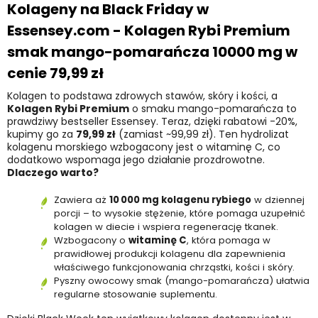
Kolageny na Black Friday w
Essensey.com -
Kolagen Rybi Premium
smak mango-pomarańcza 10000 mg
w
cenie
79,99 zł
Kolagen to podstawa zdrowych stawów, skóry i kości, a
Kolagen Rybi Premium
o smaku mango-pomarańcza to
prawdziwy bestseller Essensey. Teraz, dzięki rabatowi -20%,
kupimy go za
79,99 zł
(zamiast ~99,99 zł). Ten hydrolizat
kolagenu morskiego wzbogacony jest o witaminę C, co
dodatkowo wspomaga jego działanie prozdrowotne.
Dlaczego warto?
Zawiera aż
10 000 mg kolagenu rybiego
w dziennej
porcji – to wysokie stężenie, które pomaga uzupełnić
kolagen w diecie i wspiera regenerację tkanek.
Wzbogacony o
witaminę C
, która pomaga w
prawidłowej produkcji kolagenu dla zapewnienia
właściwego funkcjonowania chrząstki, kości i skóry.
Pyszny owocowy smak (mango-pomarańcza) ułatwia
regularne stosowanie suplementu.