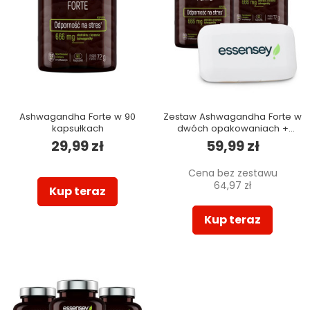
Ashwagandha Forte w 90
Zestaw Ashwagandha Forte w
kapsułkach
dwóch opakowaniach +
Pillbox
29,99 zł
59,99 zł
Cena bez zestawu
64,97 zł
Kup teraz
Kup teraz