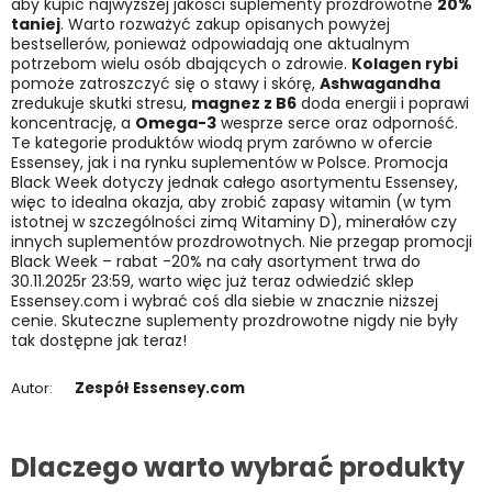
aby kupić najwyższej jakości suplementy prozdrowotne
20%
taniej
. Warto rozważyć zakup opisanych powyżej
bestsellerów, ponieważ odpowiadają one aktualnym
potrzebom wielu osób dbających o zdrowie.
Kolagen rybi
pomoże zatroszczyć się o stawy i skórę,
Ashwagandha
zredukuje skutki stresu,
magnez z B6
doda energii i poprawi
koncentrację, a
Omega-3
wesprze serce oraz odporność.
Te kategorie produktów wiodą prym zarówno w ofercie
Essensey, jak i na rynku suplementów w Polsce. Promocja
Black Week dotyczy jednak całego asortymentu Essensey,
więc to idealna okazja, aby zrobić zapasy witamin (w tym
istotnej w szczególności zimą Witaminy D), minerałów czy
innych suplementów prozdrowotnych. Nie przegap promocji
Black Week – rabat -20% na cały asortyment trwa do
30.11.2025r 23:59, warto więc już teraz odwiedzić sklep
Essensey.com i wybrać coś dla siebie w znacznie niższej
cenie. Skuteczne suplementy prozdrowotne nigdy nie były
tak dostępne jak teraz!
Autor:
Zespół Essensey.com
Dlaczego warto wybrać produkty