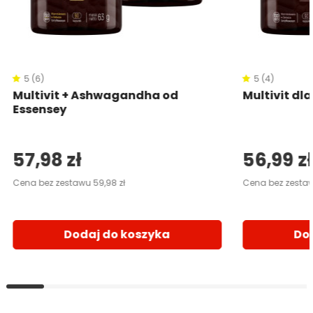
5 (6)
5 (4)
Multivit + Ashwagandha od
Multivit dla
Essensey
57,98 zł
56,99 zł
Cena bez zestawu 59,98 zł
Cena bez zestaw
Dodaj do koszyka
Do