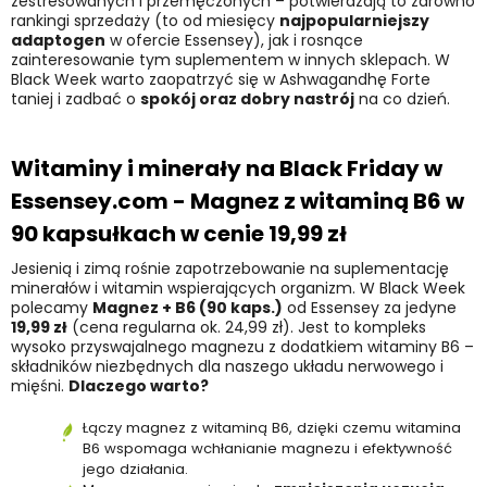
zestresowanych i przemęczonych – potwierdzają to zarówno
rankingi sprzedaży (to od miesięcy
najpopularniejszy
adaptogen
w ofercie Essensey), jak i rosnące
zainteresowanie tym suplementem w innych sklepach. W
Black Week warto zaopatrzyć się w Ashwagandhę Forte
taniej i zadbać o
spokój oraz dobry nastrój
na co dzień.
Witaminy i minerały na Black Friday w
Essensey.com -
Magnez z witaminą B6 w
90 kapsułkach
w cenie
19,99 zł
Jesienią i zimą rośnie zapotrzebowanie na suplementację
minerałów i witamin wspierających organizm. W Black Week
polecamy
Magnez + B6 (90 kaps.)
od Essensey za jedyne
19,99 zł
(cena regularna ok. 24,99 zł). Jest to kompleks
wysoko przyswajalnego magnezu z dodatkiem witaminy B6 –
składników niezbędnych dla naszego układu nerwowego i
mięśni.
Dlaczego warto?
Łączy magnez z witaminą B6, dzięki czemu witamina
B6 wspomaga wchłanianie magnezu i efektywność
jego działania.