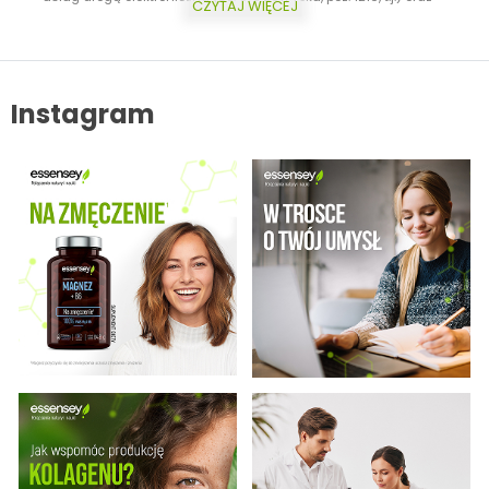
CZYTAJ WIĘCEJ
ustawy z dnia 16 lipca 2004 r. Prawo telekomunikacyjne (Dz.U. z 2017
roku, poz. 1907, t.j.) Dodatkowo informujemy, że masz prawo do
wycofania zgody w każdej chwili. Więcej o ochronie danych
osobowych w zakładce: Polityka Prywatności.
Instagram