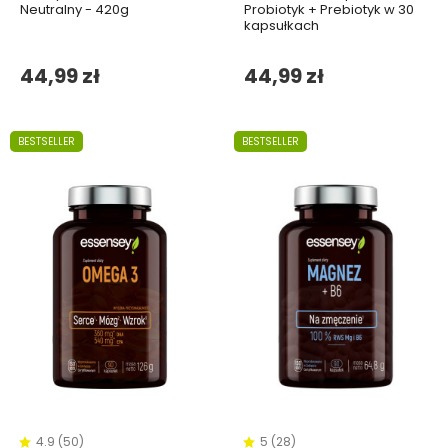
Neutralny - 420g
Probiotyk + Prebiotyk w 30
kapsułkach
44,99 zł
44,99 zł
BESTSELLER
BESTSELLER
4.9 (50)
5 (28)