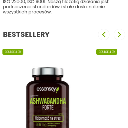
ISO 22000, ISO 9001. Naszą filozofią działania jest
podnoszenie standardów i stałe doskonalenie
wszystkich procesów.
BESTSELLERY
Poprzedni
Nast
BESTSELLER
BESTSELLER