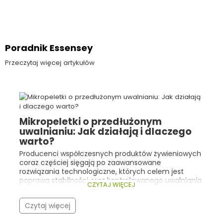
Poradnik Essensey
Przeczytaj więcej artykułów
Mikropeletki o przedłużonym
uwalnianiu: Jak działają i dlaczego
warto?
Producenci współczesnych produktów żywieniowych
coraz częściej sięgają po zaawansowane
rozwiązania technologiczne, których celem jest
poprawa stabilności oraz kontrolowanego uwalniania
CZYTAJ WIĘCEJ
składników aktywnych. Dobrym przykładem są tu
mikropeletki o przedłużonym uwalnianiu .
Czytaj więcej
Technologia ta znajduje zastosowanie m.in. w
żywności specjalnego przeznaczenia medycznego