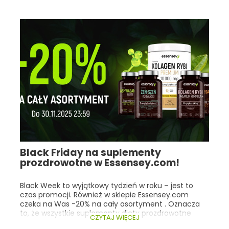
zawierającej maślan sodu , którego funkcja
odżywcza wobec nabłonka jelitowego jest ściśle
związana z miejscem uwalniania tego składnika.
Black Friday na suplementy
prozdrowotne w Essensey.com!
Black Week to wyjątkowy tydzień w roku – jest to
czas promocji. Również w sklepie Essensey.com
czeka na Was -20% na cały asortyment . Oznacza
to, że wszystkie suplementy diety prozdrowotne
CZYTAJ WIĘCEJ
kupimy o jedną piątą taniej! Co istotne, nasza