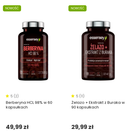
NOWOŚĆ
NOWOŚĆ
5 (2)
5 (11)
Berberyna HCL 98% w 60
Żelazo + Ekstrakt z Buraka w
kapsułkach
90 kapsułkach
49,99 zł
29,99 zł