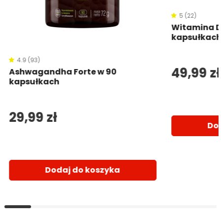
5 (22)
Witamina D
kapsułkac
4.9 (93)
49,99 zł
Ashwagandha Forte w 90
kapsułkach
29,99 zł
Do
Dodaj do koszyka