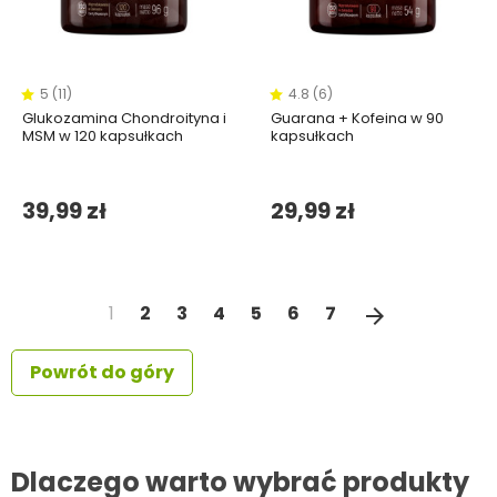
5 (11)
4.8 (6)
Glukozamina Chondroityna i
Guarana + Kofeina w 90
MSM w 120 kapsułkach
kapsułkach
39,99 zł
29,99 zł
Następny
1
2
3
4
5
6
7
arrow_forward
Powrót do góry
Dlaczego warto wybrać produkty