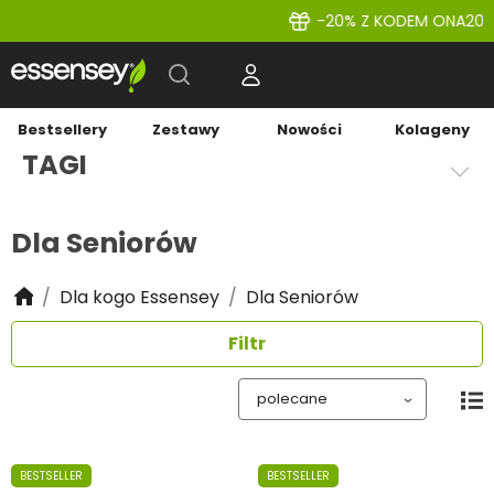
-20% Z KODEM ONA20 JESZCZE TYLKO 
Bestsellery
Zestawy
Nowości
Kolageny
TAGI
Dla Seniorów
Dla kogo Essensey
Dla Seniorów
Filtr
BESTSELLER
BESTSELLER