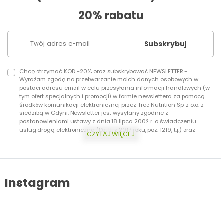
20% rabatu
Subskrybuj
Chcę otrzymać KOD -20% oraz subskrybować NEWSLETTER -
Wyrażam zgodę na przetwarzanie moich danych osobowych w
postaci adresu email w celu przesyłania informacji handlowych (w
tym ofert specjalnych i promocji) w formie newslettera za pomocą
środków komunikacji elektronicznej przez Trec Nutrition Sp. z o.o. z
siedzibą w Gdyni. Newsletter jest wysyłany zgodnie z
postanowieniami ustawy z dnia 18 lipca 2002 r. o świadczeniu
usług drogą elektroniczną (Dz. U. z 2017 roku, poz. 1219, t.j.) oraz
CZYTAJ WIĘCEJ
ustawy z dnia 16 lipca 2004 r. Prawo telekomunikacyjne (Dz.U. z 2017
roku, poz. 1907, t.j.) Dodatkowo informujemy, że masz prawo do
wycofania zgody w każdej chwili. Więcej o ochronie danych
osobowych w zakładce: Polityka Prywatności.
Instagram