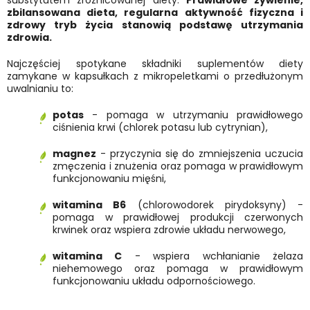
substytutem zróżnicowanej diety.
Prawidłowe żywienie,
zbilansowana dieta, regularna aktywność fizyczna i
zdrowy tryb życia stanowią podstawę utrzymania
zdrowia.
Najczęściej spotykane składniki suplementów diety
zamykane w kapsułkach z mikropeletkami o przedłużonym
uwalnianiu to:
potas
- pomaga w utrzymaniu prawidłowego
ciśnienia krwi (chlorek potasu lub cytrynian),
magnez
- przyczynia się do zmniejszenia uczucia
zmęczenia i znużenia oraz pomaga w prawidłowym
funkcjonowaniu mięśni,
witamina B6
(chlorowodorek pirydoksyny) -
pomaga w prawidłowej produkcji czerwonych
krwinek oraz wspiera zdrowie układu nerwowego,
witamina C
- wspiera wchłanianie żelaza
niehemowego oraz pomaga w prawidłowym
funkcjonowaniu układu odpornościowego.