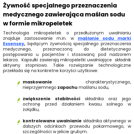
Żywność specjalnego przeznaczenia
medycznego zawierająca maślan sodu
w formie mikropeletek
Technologia mikropeletek o przedłużonym uwalnianiu
znajduje zastosowanie m.in. w
maślanie sodu marki
Essensey
,
będącym żywnością specjalnego przeznaczenia
medycznego, przeznaczoną do dietetycznego
postępowania u pacjentów i stosowaną pod nadzorem
lekarza. Kapsułki zawierają mikropeletki uwalniające składnik
aktywny stopniowo. Takie rozwiązanie technologiczne
przekłada się na konkretne korzyści użytkowe:
maskowanie
charakterystycznego,
nieprzyjemnego
zapachu
maślanu sodu,
zwiększenie stabilności
składnika oraz jego
ochronę przed działaniem kwasu solnego w
żołądku,
kontrolowane uwalnianie
składnika aktywnego w
dalszych odcinkach przewodu pokarmowego, w
szczególności w jelicie grubym.