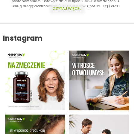
postanowieniami ustawy z dnia 18 lipca 2002 r. o świadczeniu
usług drogą elektroniczną (Dz. U. z 2017 roku, poz. 1219, t.j.) oraz
CZYTAJ WIĘCEJ
ustawy z dnia 16 lipca 2004 r. Prawo telekomunikacyjne (Dz.U. z 2017
roku, poz. 1907, t.j.) Dodatkowo informujemy, że masz prawo do
wycofania zgody w każdej chwili. Więcej o ochronie danych
osobowych w zakładce: Polityka Prywatności.
Instagram