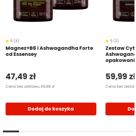
5 (4)
5 (2)
Magnez+B6 i Ashwagandha Forte
Zestaw Cyt
od Essensey
Ashwagand
opakowani
47,49 zł
59,99 zł
Cena bez zestawu 49,98 zł
Cena bez zestaw
Dodaj do koszyka
Do