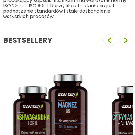
produkujący kapsułki ESSENSEY ma wdrożone normy
ISO 22000, ISO 9001. Naszą filozofią działania jest
podnoszenie standardów i stałe doskonalenie
wszystkich procesów.
BESTSELLERY
Poprzedni
Nast