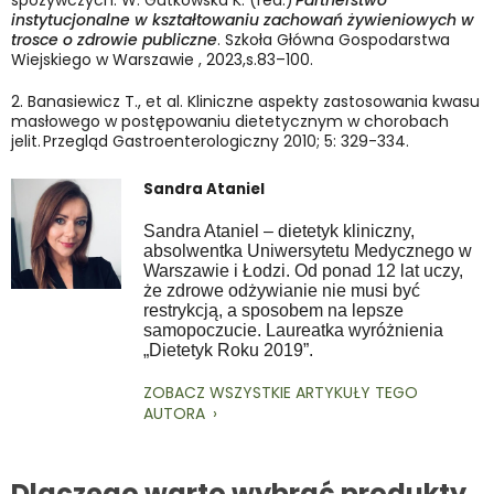
spożywczych. W: Gutkowska K. (red.)
Partnerstwo
instytucjonalne w kształtowaniu zachowań żywieniowych w
trosce o zdrowie publiczne
. Szkoła Główna Gospodarstwa
Wiejskiego w Warszawie , 2023,s.83–100.
2. Banasiewicz T., et al. Kliniczne aspekty zastosowania kwasu
masłowego w postępowaniu dietetycznym w chorobach
jelit. Przegląd Gastroenterologiczny 2010; 5: 329-334.
Sandra Ataniel
Sandra Ataniel – dietetyk kliniczny,
absolwentka Uniwersytetu Medycznego w
Warszawie i Łodzi. Od ponad 12 lat uczy,
że zdrowe odżywianie nie musi być
restrykcją, a sposobem na lepsze
samopoczucie. Laureatka wyróżnienia
„Dietetyk Roku 2019”.
ZOBACZ WSZYSTKIE ARTYKUŁY TEGO
AUTORA
Dlaczego warto wybrać produkty