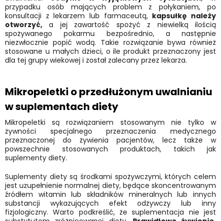
przypadku osób mających problem z połykaniem, po
konsultacji z lekarzem lub farmaceutą,
kapsułkę należy
otworzyć,
a jej zawartość spożyć z niewielką ilością
spożywanego pokarmu bezpośrednio, a następnie
niezwłocznie popić wodą. Takie rozwiązanie bywa również
stosowane u małych dzieci, o ile produkt przeznaczony jest
dla tej grupy wiekowej i został zalecany przez lekarza.
Mikropeletki o przedłużonym uwalnianiu
w suplementach diety
Mikropeletki są rozwiązaniem stosowanym nie tylko w
żywności specjalnego przeznaczenia medycznego
przeznaczonej do żywienia pacjentów, lecz także w
powszechnie stosowanych produktach, takich jak
suplementy diety.
Suplementy diety są środkami spożywczymi, których celem
jest uzupełnienie normalnej diety, będące skoncentrowanym
źródłem witamin lub składników mineralnych lub innych
substancji wykazujących efekt odżywczy lub inny
fizjologiczny. Warto podkreślić, że suplementacja nie jest