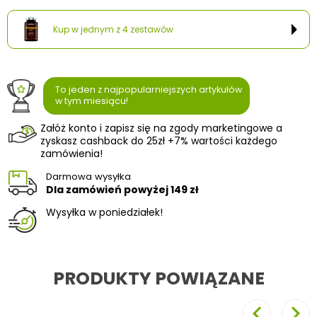
Kup w jednym z 4 zestawów
To jeden z najpopularniejszych artykułów
w tym miesiącu!
Załóż konto i zapisz się na zgody marketingowe a
zyskasz cashback do 25zł +7% wartości każdego
zamówienia!
Darmowa wysyłka
Dla zamówień powyżej
149 zł
Wysyłka w poniedziałek!
PRODUKTY POWIĄZANE