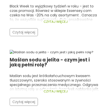
Black Week to wyjątkowy tydzień w roku – jest to
czas promocji. Również w sklepie Essensey.com
czeka na Was -20% na cały asortyment . Oznacza
to, że wszystkie suplementy diety prozdrowotne
CZYTAJ WIĘCEJ
kupimy o jedną piątą taniej! Co istotne, nasza
promocja trwa cały tydzień (do 30.11.2025r 23:59), a
Czytaj więcej
nie tylko w trakcie Black Friday! Warto zwrócić
szczególną uwagę na bestsellery Essensey oraz
produkty, które cieszą się ogólną popularnością
wśród ludzi, dla których dobre zdrowie i
samopoczucie są bardzo istotne. Zarówno w
Essensey, jak i w innych sklepach z suplementami
Maślan sodu a jelita - czym jest i
prozdrowotnymi, klienci najczęściej wybierają
jaką pełni rolę?
kolageny, adaptogeny, witaminy/minerały
wspierające odporność oraz kwasy Omega-3 .
Poniżej przedstawiamy najlepsze oferty Black Week
Maślan sodu jest krótkołańcuchowym kwasem
na topowe suplementy w Essensey.com – wraz z ich
tłuszczowym, szeroko stosowanym w żywności
cenami promocyjnymi i krótkim opisem właściwości.
specjalnego przeznaczenia medycznego. Odgrywa
on istotną rolę w odżywianiu komórek nabłonka jelit.
CZYTAJ WIĘCEJ
Warto znać jego rolę i źródła, ponieważ może on
stanowić cenne wsparcie w postępowaniu
Czytaj więcej
dietetycznym w zaburzeniach przewodu
pokarmowego.