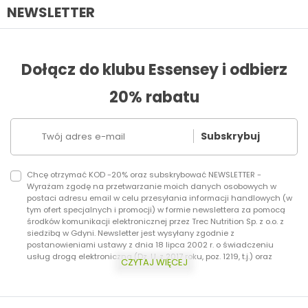
NEWSLETTER
Dołącz do klubu Essensey i odbierz
20% rabatu
Subskrybuj
Chcę otrzymać KOD -20% oraz subskrybować NEWSLETTER -
Wyrażam zgodę na przetwarzanie moich danych osobowych w
postaci adresu email w celu przesyłania informacji handlowych (w
tym ofert specjalnych i promocji) w formie newslettera za pomocą
środków komunikacji elektronicznej przez Trec Nutrition Sp. z o.o. z
siedzibą w Gdyni. Newsletter jest wysyłany zgodnie z
postanowieniami ustawy z dnia 18 lipca 2002 r. o świadczeniu
usług drogą elektroniczną (Dz. U. z 2017 roku, poz. 1219, t.j.) oraz
CZYTAJ WIĘCEJ
ustawy z dnia 16 lipca 2004 r. Prawo telekomunikacyjne (Dz.U. z 2017
roku, poz. 1907, t.j.) Dodatkowo informujemy, że masz prawo do
wycofania zgody w każdej chwili. Więcej o ochronie danych
osobowych w zakładce: Polityka Prywatności.