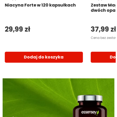
Niacyna Forte w 120 kapsułkach
Zestaw Mag
dwóch opa
29,99 zł
37,99 zł
Cena bez zestaw
Dodaj do koszyka
Do