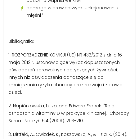
poziomu wapnia we krwi
pomaga w prawidłowym funkcjonowaniu
1
mięśni
Bibliografia:
1. ROZPORZĄDZENIE KOMISJI (UE) NR 432/2012 z dnia 16
maja 2012 r. ustanawiające wykaz dopuszczonych
oświadczeń zdrowotnych dotyczących żywności,
innych niż oświadczenia odnoszące się do
zmniejszenia ryzyka choroby oraz rozwoju i zdrowia
dzieci.
2. Napiórkowska, Luiza, and Edward Franek. "Rola
oznaczania witaminy D w praktyce klinicznej." Choroby
Serca i Naczyń 6.4 (2009): 203-210.
3. Dittfeld, A., Gwizdek, K., Koszowska, A., & Fizia, K. (2014).