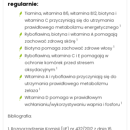
regularnie:
Tiamina, witamina B6, witamina B12, biotyna i
witamina C przyczyniają się do utrzymania
1
prawidłowego metabolizmu energetycznego
Ryboflawina, biotyna i witamina A pomagają
1
zachować zdrową skórę
1
Biotyna pomaga zachować zdrowe włosy
Ryboflawina, witamina C i E pomagają w
ochronie komórek przed stresem
1
oksydacyjnym
Witamina A i ryboflawina przyczyniają się do
utrzymania prawidłowego metabolizmu
1
żelaza
Witamina D pomaga w prawidłowym
1
wchłanianiu/wykorzystywaniu wapnia i fosforu
Bibliografia:
1. Rozporządzenie Komisji (UE) nr 432/2012 z dnia 16