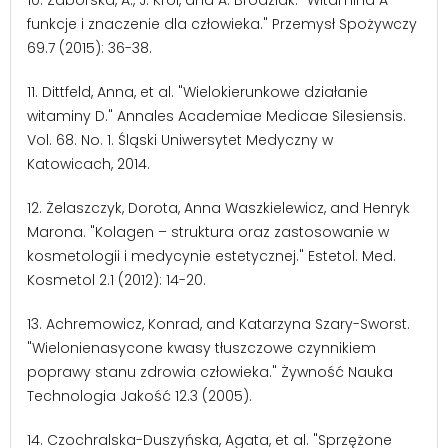
funkcje i znaczenie dla człowieka." Przemysł Spożywczy
69.7 (2015): 36-38.
11. Dittfeld, Anna, et al. "Wielokierunkowe działanie
witaminy D." Annales Academiae Medicae Silesiensis.
Vol. 68. No. 1. Śląski Uniwersytet Medyczny w
Katowicach, 2014.
12. Żelaszczyk, Dorota, Anna Waszkielewicz, and Henryk
Marona. "Kolagen – struktura oraz zastosowanie w
kosmetologii i medycynie estetycznej." Estetol. Med.
Kosmetol 2.1 (2012): 14-20.
13. Achremowicz, Konrad, and Katarzyna Szary-Sworst.
"Wielonienasycone kwasy tłuszczowe czynnikiem
poprawy stanu zdrowia człowieka." Żywność Nauka
Technologia Jakość 12.3 (2005).
14. Czochralska-Duszyńska, Agata, et al. "Sprzężone