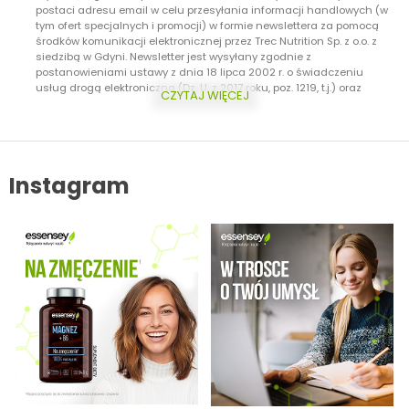
postaci adresu email w celu przesyłania informacji handlowych (w
tym ofert specjalnych i promocji) w formie newslettera za pomocą
środków komunikacji elektronicznej przez Trec Nutrition Sp. z o.o. z
siedzibą w Gdyni. Newsletter jest wysyłany zgodnie z
postanowieniami ustawy z dnia 18 lipca 2002 r. o świadczeniu
usług drogą elektroniczną (Dz. U. z 2017 roku, poz. 1219, t.j.) oraz
CZYTAJ WIĘCEJ
ustawy z dnia 16 lipca 2004 r. Prawo telekomunikacyjne (Dz.U. z 2017
roku, poz. 1907, t.j.) Dodatkowo informujemy, że masz prawo do
wycofania zgody w każdej chwili. Więcej o ochronie danych
osobowych w zakładce: Polityka Prywatności.
Instagram