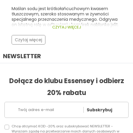
wspierające odporność oraz kwasy Omega-3 .
Poniżej przedstawiamy najlepsze oferty Black Week
Maślan sodu jest krótkołańcuchowym kwasem
na topowe suplementy w Essensey.com – wraz z ich
tłuszczowym, szeroko stosowanym w żywności
cenami promocyjnymi i krótkim opisem właściwości.
specjalnego przeznaczenia medycznego. Odgrywa
on istotną rolę w odżywianiu komórek nabłonka jelit.
CZYTAJ WIĘCEJ
Warto znać jego rolę i źródła, ponieważ może on
stanowić cenne wsparcie w postępowaniu
Czytaj więcej
dietetycznym w zaburzeniach przewodu
pokarmowego.
NEWSLETTER
Dołącz do klubu Essensey i odbierz
20% rabatu
Subskrybuj
Chcę otrzymać KOD -20% oraz subskrybować NEWSLETTER -
Wyrażam zgodę na przetwarzanie moich danych osobowych w