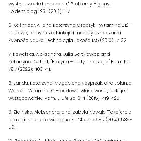
występowanie i znaczenie." Problemy Higieny i
Epidemiologii 93.1 (2012): 1-7.
6. Kośmider, A., and Katarzyna Czaczyk. "Witamina B12 –
budowa, biosynteza, funkcje i metody oznaczania."
Żywność Nauka Technologia Jakość 17.5 (2010): 17-32.
7. Kowalska, Aleksandra, Julia Bartkiewicz, and
Katarzyna Dettlaff. "Biotyna – fakty i nadzieje." Farm Pol
78.7 (2022): 403-411.
8. Janda, Katarzyna, Magdalena Kasprzak, and Jolanta
Wolska. "Witamina C – budowa, właściwości, funkcje i
występowanie." Pom. J. Life Sci 61.4 (2015): 419-425.
9. Zielińska, Aleksandra, and Izabela Nowak. "Tokoferole
i tokotrienole jako witamina E." Chemik 68.7 (2014): 585-
591.
10. Zaborska, A., J. Król, and A. Brodziak. "Witamina A –