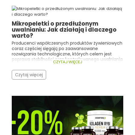
Mikropeletki o przedłużonym
uwalnianiu: Jak działają i dlaczego
warto?
Producenci współczesnych produktów żywieniowych
coraz częściej sięgają po zaawansowane
rozwiązania technologiczne, których celem jest
poprawa stabilności oraz kontrolowanego uwalniania
CZYTAJ WIĘCEJ
składników aktywnych. Dobrym przykładem są tu
mikropeletki o przedłużonym uwalnianiu .
Czytaj więcej
Technologia ta znajduje zastosowanie m.in. w
żywności specjalnego przeznaczenia medycznego
zawierającej maślan sodu , którego funkcja
odżywcza wobec nabłonka jelitowego jest ściśle
związana z miejscem uwalniania tego składnika.