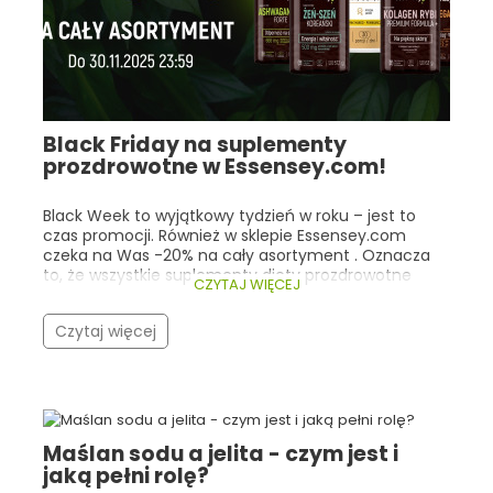
Black Friday na suplementy
prozdrowotne w Essensey.com!
Black Week to wyjątkowy tydzień w roku – jest to
czas promocji. Również w sklepie Essensey.com
czeka na Was -20% na cały asortyment . Oznacza
to, że wszystkie suplementy diety prozdrowotne
CZYTAJ WIĘCEJ
kupimy o jedną piątą taniej! Co istotne, nasza
promocja trwa cały tydzień (do 30.11.2025r 23:59), a
Czytaj więcej
nie tylko w trakcie Black Friday! Warto zwrócić
szczególną uwagę na bestsellery Essensey oraz
produkty, które cieszą się ogólną popularnością
wśród ludzi, dla których dobre zdrowie i
samopoczucie są bardzo istotne. Zarówno w
Essensey, jak i w innych sklepach z suplementami
Maślan sodu a jelita - czym jest i
prozdrowotnymi, klienci najczęściej wybierają
jaką pełni rolę?
kolageny, adaptogeny, witaminy/minerały