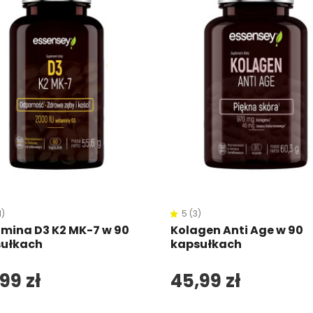
1)
5 (3)
mina D3 K2 MK-7 w 90
Kolagen Anti Age w 90
ułkach
kapsułkach
99 zł
45,99 zł