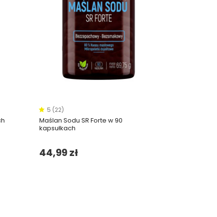
5 (22)
ch
Maślan Sodu SR Forte w 90
kapsułkach
44,99 zł