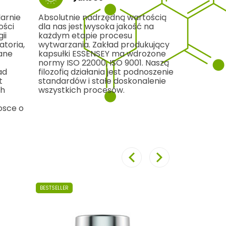
arnie
Absolutnie nadrzędną wartością
ości
dla nas jest wysoka jakość na
ii
każdym etapie procesu
toria,
wytwarzania. Zakład produkujący
ane
kapsułki ESSENSEY ma wdrożone
normy ISO 22000, ISO 9001. Naszą
ad
filozofią działania jest podnoszenie
t
standardów i stałe doskonalenie
ch
wszystkich procesów.
osce o
Poprzedni
Następny
BESTSELLER
BESTSELLER