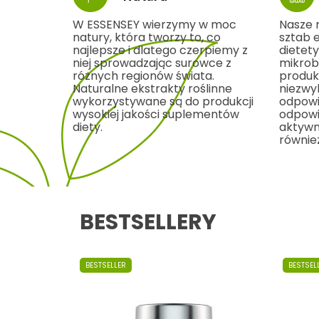
W ESSENSEY wierzymy w moc
Nasze 
natury, która tworzy to, co
sztab 
najlepsze i dlatego czerpiemy z
dietety
niej sprowadzając surowce z
mikrobi
różnych regionów świata.
produk
Naturalne ekstrakty roślinne
niezwy
wykorzystywane są do produkcji
odpowi
wysokiej jakości suplementów
odpowie
diety.
aktywn
również
BESTSELLERY
BESTSELLER
BESTSEL