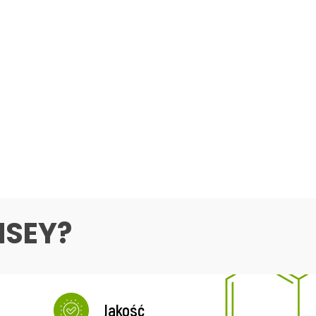
NSEY?
Jakość