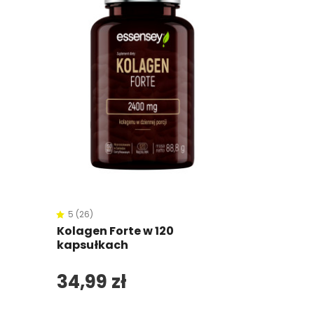
5 (28)
Magnez z
kapsułka
19,99 z
5 (26)
Kolagen Forte w 120
kapsułkach
34,99 zł
Dod