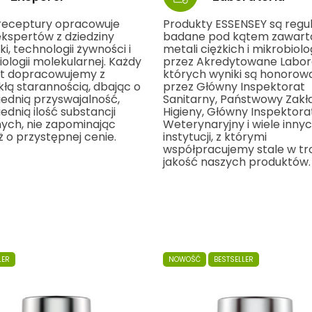
receptury opracowuje
Produkty ESSENSEY są regul
ekspertów z dziedziny
badane pod kątem zawart
ki, technologii żywności i
metali ciężkich i mikrobiolog
ologii molekularnej. Każdy
przez Akredytowane Labora
t dopracowujemy z
których wyniki są honorow
kłą starannością, dbając o
przez Główny Inspektorat
ednią przyswajalność,
Sanitarny, Państwowy Zakł
dnią ilość substancji
Higieny, Główny Inspektora
ych, nie zapominając
Weterynaryjny i wiele inny
 o przystępnej cenie.
instytucji, z którymi
współpracujemy stale w tr
jakość naszych produktów.
LER
NOWOŚĆ
BESTSELLER