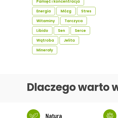
Pamięć i koncentracja
Energia
Mózg
Stres
Witaminy
Tarczyca
Libido
Sen
Serce
Wątroba
Jelita
Minerały
Dlaczego warto 
Natura