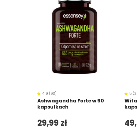
 w 90
4.9 (93)
5 (2
Ashwagandha Forte w 90
Wita
kapsułkach
kaps
29,99 zł
49,
zyka