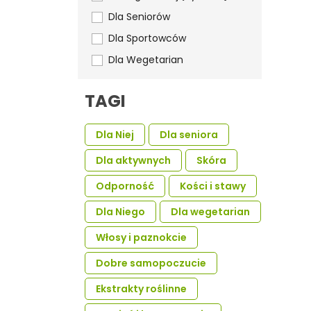
Dla Seniorów
Dla Sportowców
Dla Wegetarian
TAGI
Dla Niej
Dla seniora
Dla aktywnych
Skóra
Odporność
Kości i stawy
Dla Niego
Dla wegetarian
Włosy i paznokcie
Dobre samopoczucie
Ekstrakty roślinne