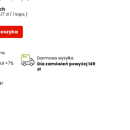
ch
7 zł / 1 kaps.)
koszyka
 na
Darmowa wysyłka
5zł +7%
Dla zamówień powyżej
149
zł
k!