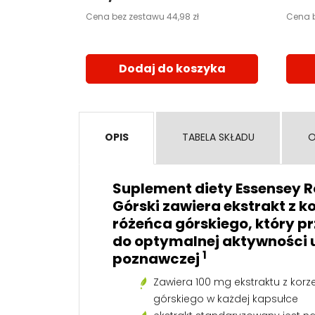
zyka
Cena bez zestawu 44,98 zł
Cena b
Dodaj do koszyka
OPIS
TABELA SKŁADU
O
Suplement diety
Essensey R
Górski
zawiera ekstrakt z k
różeńca górskiego, który pr
do optymalnej aktywności 
1
poznawczej
Zawiera 100 mg ekstraktu z korz
górskiego w każdej kapsułce