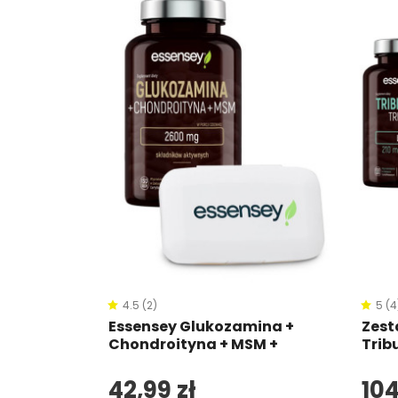
 Max
ey
4.5 (2)
5 (4
Essensey Glukozamina +
Zest
Chondroityna + MSM +
Tribu
Pillbox
42,99 zł
104