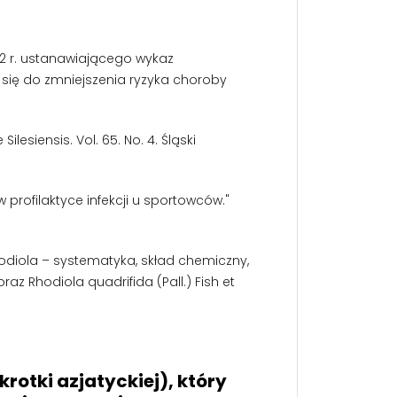
12 r. ustanawiającego wykaz
ię do zmniejszenia ryzyka choroby
esiensis. Vol. 65. No. 4. Śląski
profilaktyce infekcji u sportowców."
hodiola – systematyka, skład chemiczny,
az Rhodiola quadrifida (Pall.) Fish et
otki azjatyckiej), który