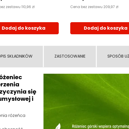
ez zestawu 110,96 zł
Cena bez zestawu 209,97 zł
Dodaj do koszyka
Dodaj do koszyka
PIS SKŁADNIKÓW
ZASTOSOWANIE
SPOSÓB U
óżeniec
orzenia
zyczynia się
umysłowej i
enia różeńca