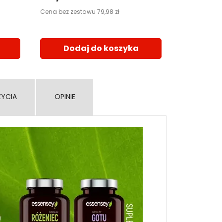
Dod
Cena bez zestawu 79,98 zł
Dodaj do koszyka
ŻYCIA
OPINIE