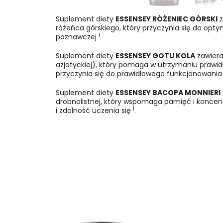
Suplement diety
ESSENSEY RÓŻENIEC GÓRSKI
z
różeńca górskiego, który przyczynia się do opt
1
poznawczej
.
Suplement diety
ESSENSEY GOTU KOLA
zawiera 
azjatyckiej), który pomaga w utrzymaniu prawi
przyczynia się do prawidłowego funkcjonowania
Suplement diety
ESSENSEY BACOPA MONNIERI
drobnolistnej, który wspomaga pamięć i koncen
1
i zdolność uczenia się
.