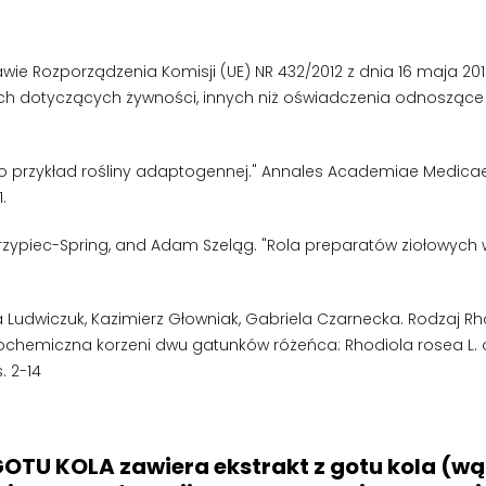
wie Rozporządzenia Komisji (UE) NR 432/2012 z dnia 16 maja 20
 dotyczących żywności, innych niż oświadczenia odnoszące s
ako przykład rośliny adaptogennej." Annales Academiae Medicae Sil
.
zypiec-Spring, and Adam Szeląg. "Rola preparatów ziołowych w 
a Ludwiczuk, Kazimierz Głowniak, Gabriela Czarnecka. Rodzaj R
tochemiczna korzeni dwu gatunków różeńca: Rhodiola rosea L. or
. 2-14
TU KOLA zawiera ekstrakt z gotu kola (wąkr