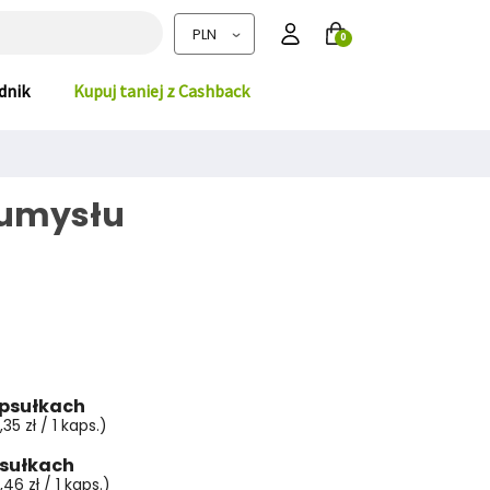
0
dnik
Kupuj taniej z Cashback
 umysłu
apsułkach
5 zł / 1 kaps.)
psułkach
6 zł / 1 kaps.)