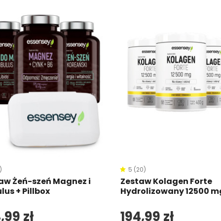
)
5 (20)
aw Żeń-szeń Magnez i
Zestaw Kolagen Forte
lus + Pillbox
Hydrolizowany 12500 m
Smak Mango-pomarań
w trzech opakowaniac
,99 zł
194,99 zł