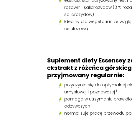
ekstrakt standaryzowany jest 
rozawin i salidrozydów (3 % rozaw
salidrozydów)
Idealny dla wegetarian ze wzgl
celulo
Suplement diety
Essensey
z
ekstrakt z różeńca górskieg
przyjmowany regularnie:
przyczynia się do optymalnej a
1
umysłowej i poznawczej
pomaga w utrzymaniu prawidłow
1
odżywczych
normalizuje pracę przewodu 