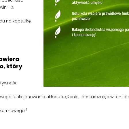
na obecność
in, 1 %
ędu na kapsułkę
zową
awiera
o, który
ktywności
ego funkcjonowania układu krążenia, dostarczając w ten sp
1
pokarmowego