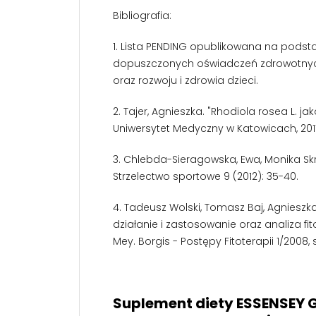
Bibliografia:
1. Lista PENDING opublikowana na podsta
dopuszczonych oświadczeń zdrowotnych
oraz rozwoju i zdrowia dzieci.
2. Tajer, Agnieszka. "Rhodiola rosea L. j
Uniwersytet Medyczny w Katowicach, 2011
3. Chlebda-Sieragowska, Ewa, Monika Skr
Strzelectwo sportowe 9 (2012): 35-40.
4. Tadeusz Wolski, Tomasz Baj, Agnieszk
działanie i zastosowanie oraz analiza fi
Mey. Borgis - Postępy Fitoterapii 1/2008, s
Suplement diety ESSENSEY GO