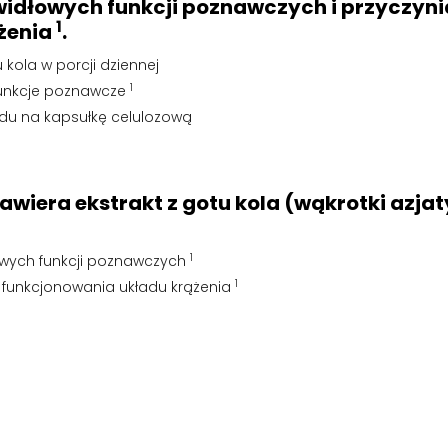
dłowych funkcji poznawczych i przyczyni
1
żenia
.
 kola w porcji dziennej
1
funkcje poznawcze
ędu na kapsułkę celulozową
awiera ekstrakt z gotu kola (wąkrotki azja
1
wych funkcji poznawczych
1
 funkcjonowania układu krążenia