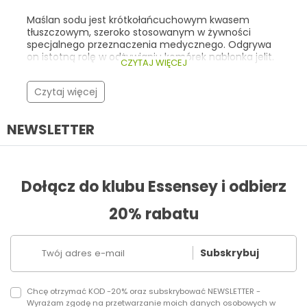
wspierające odporność oraz kwasy Omega-3 .
Poniżej przedstawiamy najlepsze oferty Black Week
Maślan sodu jest krótkołańcuchowym kwasem
na topowe suplementy w Essensey.com – wraz z ich
tłuszczowym, szeroko stosowanym w żywności
cenami promocyjnymi i krótkim opisem właściwości.
specjalnego przeznaczenia medycznego. Odgrywa
on istotną rolę w odżywianiu komórek nabłonka jelit.
CZYTAJ WIĘCEJ
Warto znać jego rolę i źródła, ponieważ może on
stanowić cenne wsparcie w postępowaniu
Czytaj więcej
dietetycznym w zaburzeniach przewodu
pokarmowego.
NEWSLETTER
Dołącz do klubu Essensey i odbierz
20% rabatu
Subskrybuj
Chcę otrzymać KOD -20% oraz subskrybować NEWSLETTER -
Wyrażam zgodę na przetwarzanie moich danych osobowych w