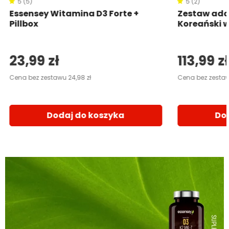
5 (5)
5 (2)
Essensey Witamina D3 Forte +
Zestaw ada
Pillbox
Koreański 
23,99 zł
113,99 zł
Cena bez zestawu 24,98 zł
Cena bez zestawu
Dodaj do koszyka
Do