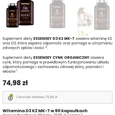
Suplement diety
ESSENSEY
D3 K2 MK-7
zawiera witaminę K2
oraz D3, która wspiera odporność oraz pomaga w utrzymaniu
2
zdrowych zębów i kości
.
Suplement diety
ESSENSEY
CYNK
ORGANICZNY
zawiera
cynk, który pomaga w prawidłowym funkcjonowaniu układu
odpornościowego i zachowaniu zdrowej skóry, paznokci i
1
włosów
.
74,98 zł
Cena bez zestawu 75,98 zł
Witamina D3 K2 MK-7 w 90 kapsułkach