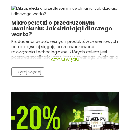
Mikropeletki o przedłużonym
uwalnianiu: Jak działają i dlaczego
warto?
Producenci współczesnych produktów żywieniowych
coraz częściej sięgają po zaawansowane
rozwiązania technologiczne, których celem jest
poprawa stabilności oraz kontrolowanego uwalniania
CZYTAJ WIĘCEJ
składników aktywnych. Dobrym przykładem są tu
mikropeletki o przedłużonym uwalnianiu .
Czytaj więcej
Technologia ta znajduje zastosowanie m.in. w
żywności specjalnego przeznaczenia medycznego
zawierającej maślan sodu , którego funkcja
odżywcza wobec nabłonka jelitowego jest ściśle
związana z miejscem uwalniania tego składnika.