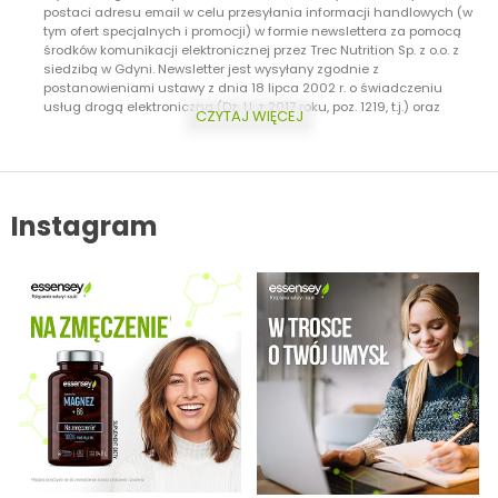
postaci adresu email w celu przesyłania informacji handlowych (w
tym ofert specjalnych i promocji) w formie newslettera za pomocą
środków komunikacji elektronicznej przez Trec Nutrition Sp. z o.o. z
siedzibą w Gdyni. Newsletter jest wysyłany zgodnie z
postanowieniami ustawy z dnia 18 lipca 2002 r. o świadczeniu
usług drogą elektroniczną (Dz. U. z 2017 roku, poz. 1219, t.j.) oraz
CZYTAJ WIĘCEJ
ustawy z dnia 16 lipca 2004 r. Prawo telekomunikacyjne (Dz.U. z 2017
roku, poz. 1907, t.j.) Dodatkowo informujemy, że masz prawo do
wycofania zgody w każdej chwili. Więcej o ochronie danych
osobowych w zakładce: Polityka Prywatności.
Instagram