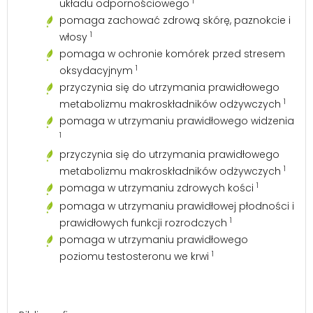
1
układu odpornościowego
pomaga zachować zdrową skórę, paznokcie i
1
włosy
pomaga w ochronie komórek przed stresem
1
oksydacyjnym
przyczynia się do utrzymania prawidłowego
1
metabolizmu makroskładników odżywczych
pomaga w utrzymaniu prawidłowego widzenia
1
przyczynia się do utrzymania prawidłowego
1
metabolizmu makroskładników odżywczych
1
pomaga w utrzymaniu zdrowych kości
pomaga w utrzymaniu prawidłowej płodności i
1
prawidłowych funkcji rozrodczych
pomaga w utrzymaniu prawidłowego
1
poziomu testosteronu we krwi