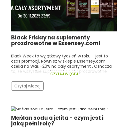
Black Friday na suplementy
prozdrowotne w Essensey.com!
Black Week to wyjątkowy tydzień w roku – jest to
czas promocji. Również w sklepie Essensey.com
czeka na Was -20% na cały asortyment . Oznacza
to, że wszystkie suplementy diety prozdrowotne
CZYTAJ WIĘCEJ
kupimy o jedną piątą taniej! Co istotne, nasza
promocja trwa cały tydzień (do 30.11.2025r 23:59), a
Czytaj więcej
nie tylko w trakcie Black Friday! Warto zwrócić
szczególną uwagę na bestsellery Essensey oraz
produkty, które cieszą się ogólną popularnością
wśród ludzi, dla których dobre zdrowie i
samopoczucie są bardzo istotne. Zarówno w
Essensey, jak i w innych sklepach z suplementami
Maślan sodu a jelita - czym jest i
prozdrowotnymi, klienci najczęściej wybierają
jaką pełni rolę?
kolageny, adaptogeny, witaminy/minerały