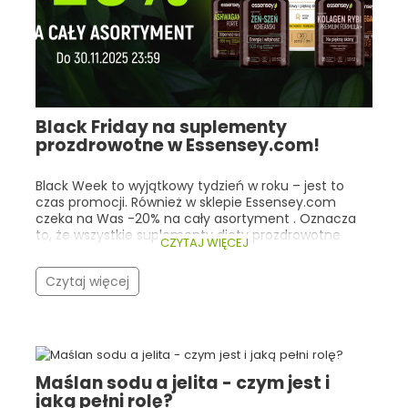
Black Friday na suplementy
prozdrowotne w Essensey.com!
Black Week to wyjątkowy tydzień w roku – jest to
czas promocji. Również w sklepie Essensey.com
czeka na Was -20% na cały asortyment . Oznacza
to, że wszystkie suplementy diety prozdrowotne
CZYTAJ WIĘCEJ
kupimy o jedną piątą taniej! Co istotne, nasza
promocja trwa cały tydzień (do 30.11.2025r 23:59), a
Czytaj więcej
nie tylko w trakcie Black Friday! Warto zwrócić
szczególną uwagę na bestsellery Essensey oraz
produkty, które cieszą się ogólną popularnością
wśród ludzi, dla których dobre zdrowie i