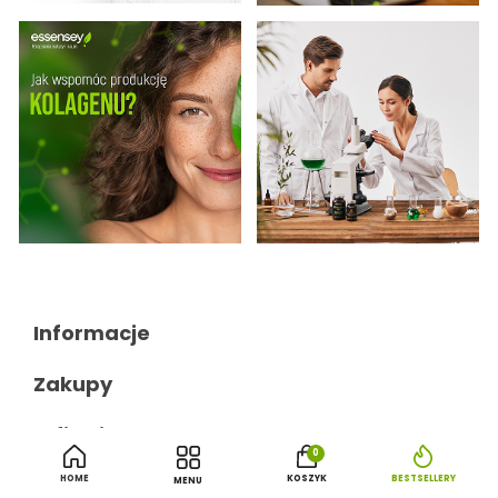
Informacje

Zakupy

0
HOME
KOSZYK
BESTSELLERY
MENU