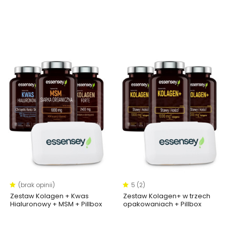
(brak opinii)
5 (2)
Zestaw Kolagen + Kwas
Zestaw Kolagen+ w trzech
Hialuronowy + MSM + Pillbox
opakowaniach + Pillbox