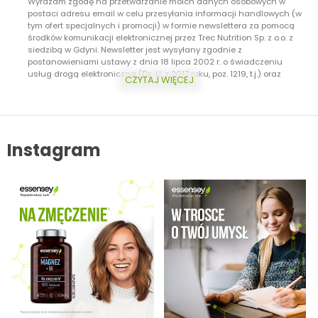
Chcę otrzymać KOD -20% oraz subskrybować NEWSLETTER -
Wyrażam zgodę na przetwarzanie moich danych osobowych w
postaci adresu email w celu przesyłania informacji handlowych (w
tym ofert specjalnych i promocji) w formie newslettera za pomocą
środków komunikacji elektronicznej przez Trec Nutrition Sp. z o.o. z
siedzibą w Gdyni. Newsletter jest wysyłany zgodnie z
postanowieniami ustawy z dnia 18 lipca 2002 r. o świadczeniu
usług drogą elektroniczną (Dz. U. z 2017 roku, poz. 1219, t.j.) oraz
CZYTAJ WIĘCEJ
ustawy z dnia 16 lipca 2004 r. Prawo telekomunikacyjne (Dz.U. z 2017
roku, poz. 1907, t.j.) Dodatkowo informujemy, że masz prawo do
wycofania zgody w każdej chwili. Więcej o ochronie danych
osobowych w zakładce: Polityka Prywatności.
Instagram