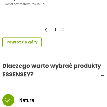
Leśne 12500 mg w trzech
opakowaniach
255,99 zł
Cena bez zestawu 269,97 zł
Poprzedni
1
2
arrow_back
Powrót do góry
Dlaczego warto wybrać produkty
ESSENSEY?