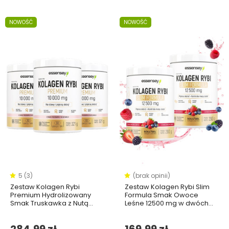
NOWOŚĆ
NOWOŚĆ
5 (3)
(brak opinii)
Zestaw Kolagen Rybi
Zestaw Kolagen Rybi Slim
Premium Hydrolizowany
Formula Smak Owoce
Smak Truskawka z Nutą
Leśne 12500 mg w dwóch
Wanilii 10000 mg w trzech
opakowaniach
opakowaniach