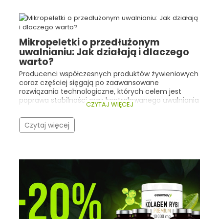
Poradnik Essensey
Przeczytaj więcej artykułów
Mikropeletki o przedłużonym
uwalnianiu: Jak działają i dlaczego
warto?
Producenci współczesnych produktów żywieniowych
coraz częściej sięgają po zaawansowane
rozwiązania technologiczne, których celem jest
poprawa stabilności oraz kontrolowanego uwalniania
CZYTAJ WIĘCEJ
składników aktywnych. Dobrym przykładem są tu
mikropeletki o przedłużonym uwalnianiu .
Czytaj więcej
Technologia ta znajduje zastosowanie m.in. w
żywności specjalnego przeznaczenia medycznego
zawierającej maślan sodu , którego funkcja
odżywcza wobec nabłonka jelitowego jest ściśle
związana z miejscem uwalniania tego składnika.