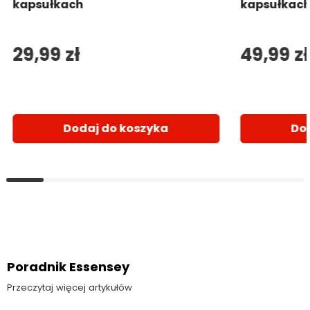
4.9 (93)
5 (21)
Ashwagandha Forte w 90
Witamina D
kapsułkach
kapsułkac
29,99 zł
49,99 zł
Dodaj do koszyka
Do