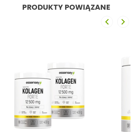
PRODUKTY POWIĄZANE
Poprzedni
Nast