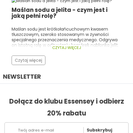
Essensey, jak i w innych sklepach z suplementami
Maślan sodu a jelita - czym jest i
prozdrowotnymi, klienci najczęściej wybierają
jaką pełni rolę?
kolageny, adaptogeny, witaminy/minerały
wspierające odporność oraz kwasy Omega-3 .
Poniżej przedstawiamy najlepsze oferty Black Week
Maślan sodu jest krótkołańcuchowym kwasem
na topowe suplementy w Essensey.com – wraz z ich
tłuszczowym, szeroko stosowanym w żywności
cenami promocyjnymi i krótkim opisem właściwości.
specjalnego przeznaczenia medycznego. Odgrywa
on istotną rolę w odżywianiu komórek nabłonka jelit.
CZYTAJ WIĘCEJ
Warto znać jego rolę i źródła, ponieważ może on
stanowić cenne wsparcie w postępowaniu
Czytaj więcej
dietetycznym w zaburzeniach przewodu
pokarmowego.
NEWSLETTER
Dołącz do klubu Essensey i odbierz
20% rabatu
Subskrybuj