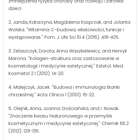
zmniejszenia ryzyka choroby oraz rozwoju i zdrowia
dzieci
2. Janda, Katarzyna, Magdalena Kasprzak, and Jolanta
Wolska. "Witamina C–budowa, właściwości, funkcje i
występowanie." Pom. J. Life Sci 61.4 (2015): 419-425.
3. Żelaszczyk, Dorota, Anna Waszkielewicz, and Henryk
Marona. "Kolagen–struktura oraz zastosowanie w
kosmetologii i medycynie estetycznej." Estetol. Med.
Kosmetol 2.1 (2012): 14-20.
4. Malejczyk, Jacek. "Budowa i immunologia tkanki
chrzæstnej." Acta Clinica 1 (2001): 15-22.
5. Olejnik, Anna, Joanna Gościańska, and I. Nowak.
"Znaczenie kwasu hialuronowego w przemyśle
kosmetycznym i medycynie estetycznej." Chemik 66.2
(2012): 129-135.