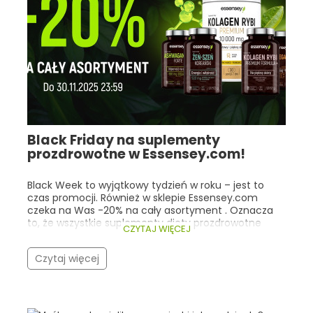
Black Friday na suplementy
prozdrowotne w Essensey.com!
Black Week to wyjątkowy tydzień w roku – jest to
czas promocji. Również w sklepie Essensey.com
czeka na Was -20% na cały asortyment . Oznacza
to, że wszystkie suplementy diety prozdrowotne
CZYTAJ WIĘCEJ
kupimy o jedną piątą taniej! Co istotne, nasza
promocja trwa cały tydzień (do 30.11.2025r 23:59), a
Czytaj więcej
nie tylko w trakcie Black Friday! Warto zwrócić
szczególną uwagę na bestsellery Essensey oraz
produkty, które cieszą się ogólną popularnością
wśród ludzi, dla których dobre zdrowie i
samopoczucie są bardzo istotne. Zarówno w