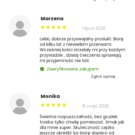
Marzena
1 lipca 2026
Lekki, dobrze przyswajalny produkt. Biorę
od kilku lat z niewielkim przerwami.
Wcześniej kości strzelały mi przy każdym
przysiadzie , dzisiaj ćwiczenia sprawiają
mi przyjemność nie ból.
Zweryfikowane zakupem
Zgłoś opinię
Monika
15 maja 2026
Świetna rozpuszczalność, bez grudek
trzeba tylko chwilę pomieszać. Smak jak
dla mnie super. Skuteczność ciężko
jeszcze określić bo biorę dopiero od