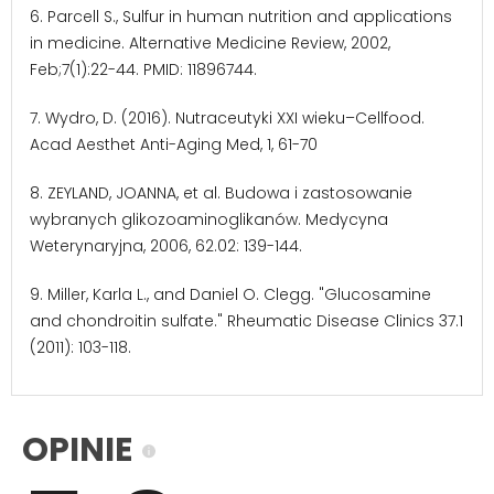
6. Parcell S., Sulfur in human nutrition and applications
in medicine. Alternative Medicine Review, 2002,
Feb;7(1):22-44. PMID: 11896744.
7. Wydro, D. (2016). Nutraceutyki XXI wieku–Cellfood.
Acad Aesthet Anti-Aging Med, 1, 61-70
8. ZEYLAND, JOANNA, et al. Budowa i zastosowanie
wybranych glikozoaminoglikanów. Medycyna
Weterynaryjna, 2006, 62.02: 139-144.
9. Miller, Karla L., and Daniel O. Clegg. "Glucosamine
and chondroitin sulfate." Rheumatic Disease Clinics 37.1
(2011): 103-118.
OPINIE