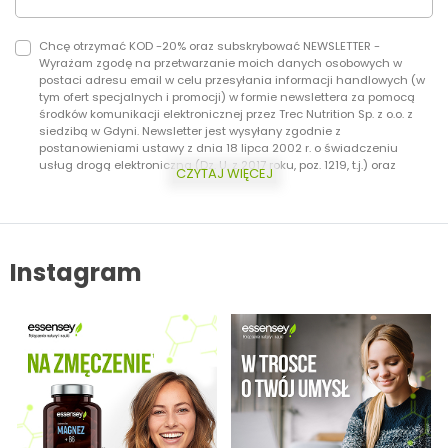
Chcę otrzymać KOD -20% oraz subskrybować NEWSLETTER -
Wyrażam zgodę na przetwarzanie moich danych osobowych w
postaci adresu email w celu przesyłania informacji handlowych (w
tym ofert specjalnych i promocji) w formie newslettera za pomocą
środków komunikacji elektronicznej przez Trec Nutrition Sp. z o.o. z
siedzibą w Gdyni. Newsletter jest wysyłany zgodnie z
postanowieniami ustawy z dnia 18 lipca 2002 r. o świadczeniu
usług drogą elektroniczną (Dz. U. z 2017 roku, poz. 1219, t.j.) oraz
CZYTAJ WIĘCEJ
ustawy z dnia 16 lipca 2004 r. Prawo telekomunikacyjne (Dz.U. z 2017
roku, poz. 1907, t.j.) Dodatkowo informujemy, że masz prawo do
wycofania zgody w każdej chwili. Więcej o ochronie danych
osobowych w zakładce: Polityka Prywatności.
Instagram