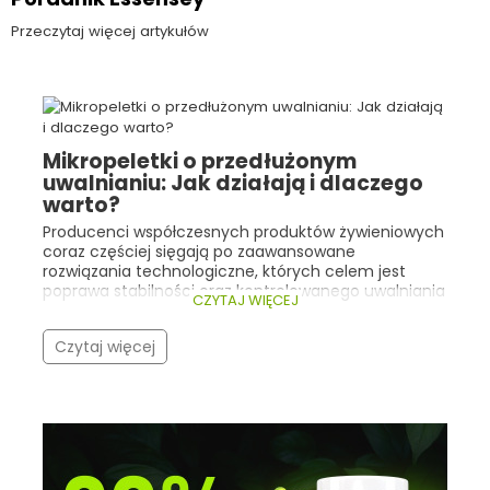
Przeczytaj więcej artykułów
Mikropeletki o przedłużonym
uwalnianiu: Jak działają i dlaczego
warto?
Producenci współczesnych produktów żywieniowych
coraz częściej sięgają po zaawansowane
rozwiązania technologiczne, których celem jest
poprawa stabilności oraz kontrolowanego uwalniania
CZYTAJ WIĘCEJ
składników aktywnych. Dobrym przykładem są tu
mikropeletki o przedłużonym uwalnianiu .
Czytaj więcej
Technologia ta znajduje zastosowanie m.in. w
żywności specjalnego przeznaczenia medycznego
zawierającej maślan sodu , którego funkcja
odżywcza wobec nabłonka jelitowego jest ściśle
związana z miejscem uwalniania tego składnika.