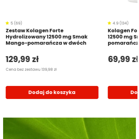
5 (69)
4.9 (134)
Zestaw Kolagen Forte
Kolagen Fo
Hydrolizowany 12500 mg Smak
12500 mg 
Mango-pomarańcza w dwóch
pomarańcz
opakowaniach
129,99 zł
69,99 zł
Cena bez zestawu 139,98 zł
Dodaj do koszyka
Do