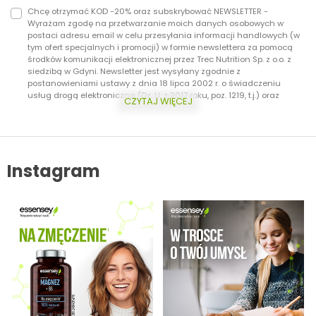
Chcę otrzymać KOD -20% oraz subskrybować NEWSLETTER -
Wyrażam zgodę na przetwarzanie moich danych osobowych w
postaci adresu email w celu przesyłania informacji handlowych (w
tym ofert specjalnych i promocji) w formie newslettera za pomocą
środków komunikacji elektronicznej przez Trec Nutrition Sp. z o.o. z
siedzibą w Gdyni. Newsletter jest wysyłany zgodnie z
postanowieniami ustawy z dnia 18 lipca 2002 r. o świadczeniu
usług drogą elektroniczną (Dz. U. z 2017 roku, poz. 1219, t.j.) oraz
CZYTAJ WIĘCEJ
ustawy z dnia 16 lipca 2004 r. Prawo telekomunikacyjne (Dz.U. z 2017
roku, poz. 1907, t.j.) Dodatkowo informujemy, że masz prawo do
wycofania zgody w każdej chwili. Więcej o ochronie danych
osobowych w zakładce: Polityka Prywatności.
Instagram