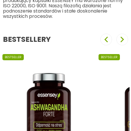
produkujący kapsułki ESSENSEY ma wdrożone normy
ISO 22000, ISO 9001. Naszą filozofią działania jest
podnoszenie standardów i stałe doskonalenie
wszystkich procesów.
BESTSELLERY
Poprzedni
Nast
BESTSELLER
BESTSELLER