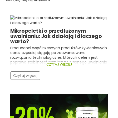
Mikropeletki o przedłużonym
uwalnianiu: Jak działają i dlaczego
warto?
Producenci współczesnych produktów żywieniowych
coraz częściej sięgają po zaawansowane
rozwiązania technologiczne, których celem jest
poprawa stabilności oraz kontrolowanego uwalniania
CZYTAJ WIĘCEJ
składników aktywnych. Dobrym przykładem są tu
mikropeletki o przedłużonym uwalnianiu .
Czytaj więcej
Technologia ta znajduje zastosowanie m.in. w
żywności specjalnego przeznaczenia medycznego
zawierającej maślan sodu , którego funkcja
odżywcza wobec nabłonka jelitowego jest ściśle
związana z miejscem uwalniania tego składnika.