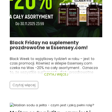
Black Friday na suplementy
prozdrowotne w Essensey.com!
Black Week to wyjątkowy tydzień w roku – jest to
czas promocji. Również w sklepie Essensey.com
czeka na Was -20% na cały asortyment . Oznacza
to, że wszystkie suplementy diety prozdrowotne
CZYTAJ WIĘCEJ
kupimy o jedną piątą taniej! Co istotne, nasza
promocja trwa cały tydzień (do 30.11.2025r 23:59), a
Czytaj więcej
nie tylko w trakcie Black Friday! Warto zwrócić
szczególną uwagę na bestsellery Essensey oraz
produkty, które cieszą się ogólną popularnością
wśród ludzi, dla których dobre zdrowie i
samopoczucie są bardzo istotne. Zarówno w
Essensey, jak i w innych sklepach z suplementami