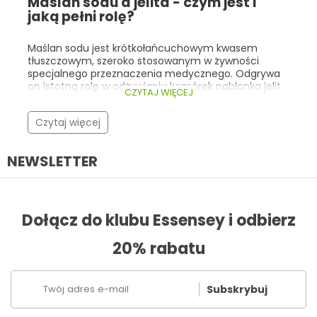
Maślan sodu a jelita - czym jest i
prozdrowotnymi, klienci najczęściej wybierają
jaką pełni rolę?
kolageny, adaptogeny, witaminy/minerały
wspierające odporność oraz kwasy Omega-3 .
Poniżej przedstawiamy najlepsze oferty Black Week
Maślan sodu jest krótkołańcuchowym kwasem
na topowe suplementy w Essensey.com – wraz z ich
tłuszczowym, szeroko stosowanym w żywności
cenami promocyjnymi i krótkim opisem właściwości.
specjalnego przeznaczenia medycznego. Odgrywa
on istotną rolę w odżywianiu komórek nabłonka jelit.
CZYTAJ WIĘCEJ
Warto znać jego rolę i źródła, ponieważ może on
stanowić cenne wsparcie w postępowaniu
Czytaj więcej
dietetycznym w zaburzeniach przewodu
pokarmowego.
NEWSLETTER
Dołącz do klubu Essensey i odbierz
20% rabatu
Subskrybuj