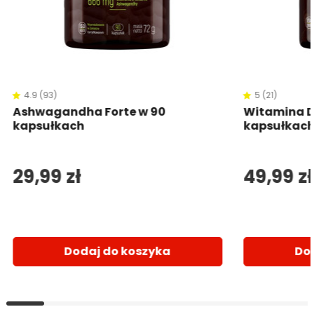
4.9 (93)
5 (21)
Ashwagandha Forte w 90
Witamina D
kapsułkach
kapsułkac
29,99 zł
49,99 zł
Dodaj do koszyka
Do