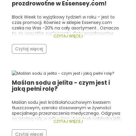
prozdrowotne w Essensey.com!
Black Week to wyjątkowy tydzień w roku – jest to
czas promocji. Również w sklepie Essensey.com
czeka na Was -20% na cały asortyment . Oznacza
to, że wszystkie suplementy diety prozdrowotne
CZYTAJ WIĘCEJ
kupimy o jedną piątą taniej! Co istotne, nasza
promocja trwa cały tydzień (do 30.11.2025r 23:59), a
Czytaj więcej
nie tylko w trakcie Black Friday! Warto zwrócić
szczególną uwagę na bestsellery Essensey oraz
produkty, które cieszą się ogólną popularnością
wśród ludzi, dla których dobre zdrowie i
samopoczucie są bardzo istotne. Zarówno w
Essensey, jak i w innych sklepach z suplementami
Maślan sodu a jelita - czym jest i
prozdrowotnymi, klienci najczęściej wybierają
jaką pełni rolę?
kolageny, adaptogeny, witaminy/minerały
wspierające odporność oraz kwasy Omega-3 .
Poniżej przedstawiamy najlepsze oferty Black Week
Maślan sodu jest krótkołańcuchowym kwasem
na topowe suplementy w Essensey.com – wraz z ich
tłuszczowym, szeroko stosowanym w żywności
cenami promocyjnymi i krótkim opisem właściwości.
specjalnego przeznaczenia medycznego. Odgrywa
on istotną rolę w odżywianiu komórek nabłonka jelit.
CZYTAJ WIĘCEJ
Warto znać jego rolę i źródła, ponieważ może on
stanowić cenne wsparcie w postępowaniu
Czytaj więcej
dietetycznym w zaburzeniach przewodu