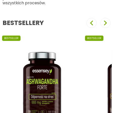
wszystkich procesów.
BESTSELLERY
Poprzedni
Nast
BESTSELLER
BESTSELLER