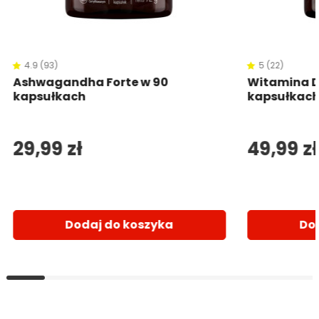
4.9 (93)
5 (22)
Ashwagandha Forte w 90
Witamina D
kapsułkach
kapsułkac
29,99 zł
49,99 zł
Dodaj do koszyka
Do