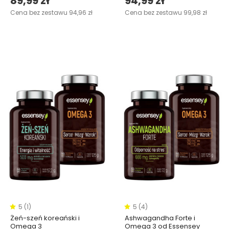
89,99 zł
94,99 zł
Cena bez zestawu 94,96 zł
Cena bez zestawu 99,98 zł
5 (1)
5 (4)
Żeń-szeń koreański i
Ashwagandha Forte i
Omega 3
Omega 3 od Essensey