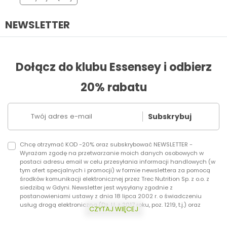
pokarmowego.
NEWSLETTER
Dołącz do klubu Essensey i odbierz
20% rabatu
Subskrybuj
Chcę otrzymać KOD -20% oraz subskrybować NEWSLETTER -
Wyrażam zgodę na przetwarzanie moich danych osobowych w
postaci adresu email w celu przesyłania informacji handlowych (w
tym ofert specjalnych i promocji) w formie newslettera za pomocą
środków komunikacji elektronicznej przez Trec Nutrition Sp. z o.o. z
siedzibą w Gdyni. Newsletter jest wysyłany zgodnie z
postanowieniami ustawy z dnia 18 lipca 2002 r. o świadczeniu
usług drogą elektroniczną (Dz. U. z 2017 roku, poz. 1219, t.j.) oraz
CZYTAJ WIĘCEJ
ustawy z dnia 16 lipca 2004 r. Prawo telekomunikacyjne (Dz.U. z 2017
roku, poz. 1907, t.j.) Dodatkowo informujemy, że masz prawo do