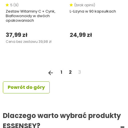
5 (9)
(brak opinii)
Zestaw Witaminy C + Cynk,
L-Lizyna w 90 kapsułkach
Biaflowonoidy w dwóch
opakowaniach
37,99 zł
24,99 zł
Cena bez zestawu 39,98 zł
Poprzedni
1
2
3
arrow_back
Powrót do góry
Dlaczego warto wybrać produkty
ESSENSEY?