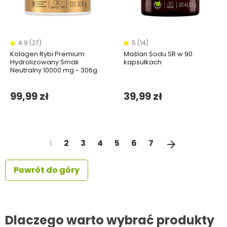
4.9 (27)
5 (14)
Kolagen Rybi Premium
Maślan Sodu SR w 90
Hydrolizowany Smak
kapsułkach
Neutralny 10000 mg - 306g
99,99 zł
39,99 zł
Następny
1
2
3
4
5
6
7
arrow_forward
Powrót do góry
Dlaczego warto wybrać produkty