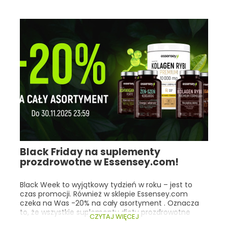
zawierającej maślan sodu , którego funkcja
odżywcza wobec nabłonka jelitowego jest ściśle
związana z miejscem uwalniania tego składnika.
Black Friday na suplementy
prozdrowotne w Essensey.com!
Black Week to wyjątkowy tydzień w roku – jest to
czas promocji. Również w sklepie Essensey.com
czeka na Was -20% na cały asortyment . Oznacza
to, że wszystkie suplementy diety prozdrowotne
CZYTAJ WIĘCEJ
kupimy o jedną piątą taniej! Co istotne, nasza