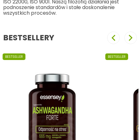
ISO 22000, ISO 9001. Naszą filozofią działania jest
podnoszenie standardów i stałe doskonalenie
wszystkich procesów.
BESTSELLERY
Poprzedni
Nast
BESTSELLER
BESTSELLER