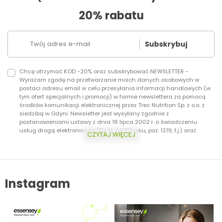
20% rabatu
Subskrybuj
Chcę otrzymać KOD -20% oraz subskrybować NEWSLETTER -
Wyrażam zgodę na przetwarzanie moich danych osobowych w
postaci adresu email w celu przesyłania informacji handlowych (w
tym ofert specjalnych i promocji) w formie newslettera za pomocą
środków komunikacji elektronicznej przez Trec Nutrition Sp. z o.o. z
siedzibą w Gdyni. Newsletter jest wysyłany zgodnie z
postanowieniami ustawy z dnia 18 lipca 2002 r. o świadczeniu
usług drogą elektroniczną (Dz. U. z 2017 roku, poz. 1219, t.j.) oraz
CZYTAJ WIĘCEJ
ustawy z dnia 16 lipca 2004 r. Prawo telekomunikacyjne (Dz.U. z 2017
roku, poz. 1907, t.j.) Dodatkowo informujemy, że masz prawo do
wycofania zgody w każdej chwili. Więcej o ochronie danych
osobowych w zakładce: Polityka Prywatności.
Instagram