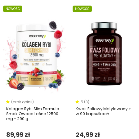
NOWOŚĆ
NOWOŚĆ
(brak opinii)
5 (3)
Kolagen Rybi Slim Formula
Kwas Foliowy Metylowany +
Smak Owoce Leśne 12500
w 90 kapsułkach
mg - 290 g
89,99 zł
24,99 zł