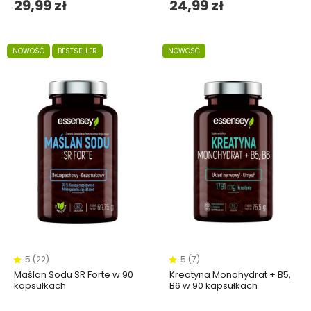
29,99 zł
24,99 zł
NOWOŚĆ
BESTSELLER
NOWOŚĆ
5 (22)
5 (7)
Maślan Sodu SR Forte w 90
Kreatyna Monohydrat + B5,
kapsułkach
B6 w 90 kapsułkach