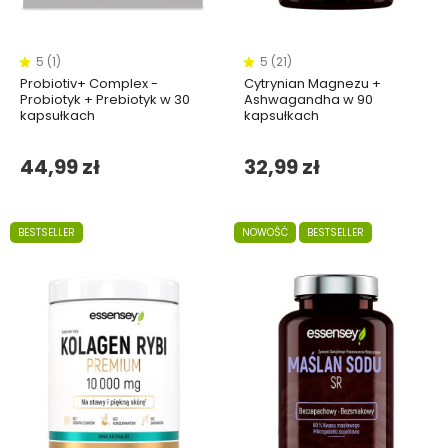
5 (1)
5 (21)
Probiotiv+ Complex -
Cytrynian Magnezu +
Probiotyk + Prebiotyk w 30
Ashwagandha w 90
kapsułkach
kapsułkach
44,99 zł
32,99 zł
BESTSELLER
NOWOŚĆ
BESTSELLER