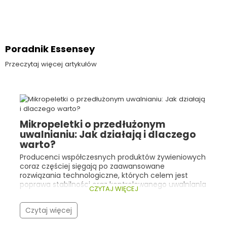
Poradnik Essensey
Przeczytaj więcej artykułów
Mikropeletki o przedłużonym
uwalnianiu: Jak działają i dlaczego
warto?
Producenci współczesnych produktów żywieniowych
coraz częściej sięgają po zaawansowane
rozwiązania technologiczne, których celem jest
poprawa stabilności oraz kontrolowanego uwalniania
CZYTAJ WIĘCEJ
składników aktywnych. Dobrym przykładem są tu
mikropeletki o przedłużonym uwalnianiu .
Czytaj więcej
Technologia ta znajduje zastosowanie m.in. w
żywności specjalnego przeznaczenia medycznego