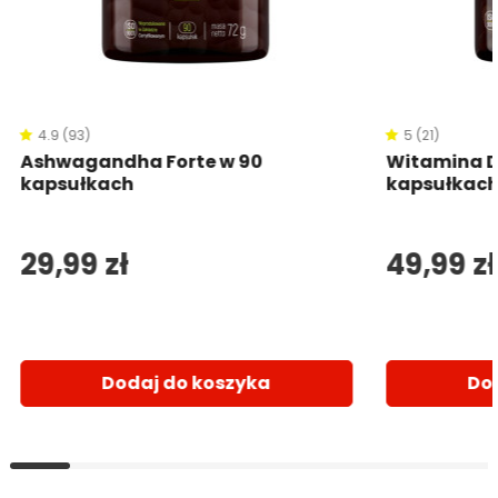
4.9 (93)
5 (21)
Ashwagandha Forte w 90
Witamina D
kapsułkach
kapsułkac
29,99 zł
49,99 zł
Dodaj do koszyka
Do