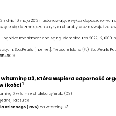
2012 z dnia 16 maja 2012 r. ustanawiające wykaz dopuszczony
zące się do zmniejszenia ryzyka choroby oraz rozwoju i zdrowi
nc in Cognitive Impairment and Aging. Biomolecules 2022, 12, 1000
icity. In: StatPearls [Internet]. Treasure Island (FL): StatPearls P
K554500/
a witaminę D3, która wspiera odporność o
1
 i kości
taminę D w formie cholekalcyferolu (D3)
jednej kapsułce
ia dziennego (RWS)
na witaminę D3