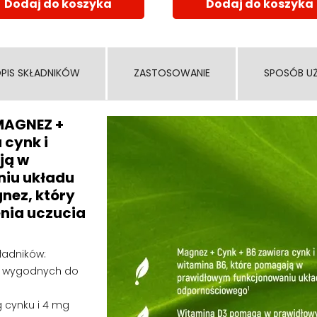
Dodaj do koszyka
Dodaj do koszyka
PIS SKŁADNIKÓW
ZASTOSOWANIE
SPOSÓB U
MAGNEZ +
 cynk i
ją w
iu układu
nez, który
enia uczucia
ładników:
w wygodnych do
 cynku i 4 mg