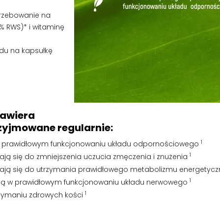
rzebowanie na
% RWS)* i witaminę
ędu na kapsułkę
zową
zawiera
rzyjmowane regularnie:
1
w prawidłowym funkcjonowaniu układu odpornościowego
1
ają się do zmniejszenia uczucia zmęczenia i znużenia
iają się do utrzymania prawidłowego metabolizmu energetyc
1
ą w prawidłowym funkcjonowaniu układu nerwowego
1
zymaniu zdrowych kości