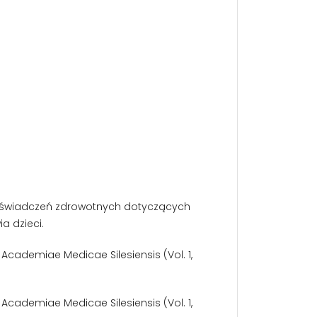
h oświadczeń zdrowotnych dotyczących
a dzieci.
les Academiae Medicae Silesiensis (Vol. 1,
les Academiae Medicae Silesiensis (Vol. 1,