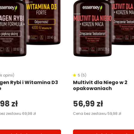
k opinii)
5 (5)
gen Rybi i Witamina D3
Multivit dla Niego w 2
e
opakowaniach
98 zł
56,99 zł
ez zestawu 69,98 zł
Cena bez zestawu 59,98 zł