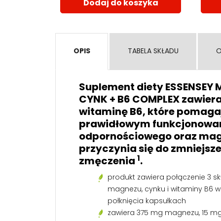
Dodaj do koszyka
OPIS
TABELA SKŁADU
O
Suplement diety ESSENSEY 
CYNK + B6 COMPLEX zawiera
witaminę B6, które pomaga
prawidłowym funkcjonowan
odpornościowego oraz mag
przyczynia się do zmniejsz
1
zmęczenia
.
produkt zawiera połączenie 3 sk
magnezu, cynku i witaminy B6 
połknięcia kapsułkach
zawiera 375 mg magnezu, 15 mg