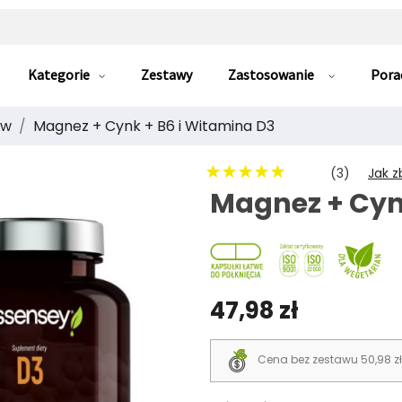
Kategorie
Zestawy
Zastosowanie
Pora
ów
Magnez + Cynk + B6 i Witamina D3
(3)
Jak z
Magnez + Cyn
47,98 zł
Cena bez zestawu 50,98 zł