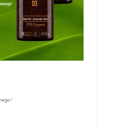
1
znego