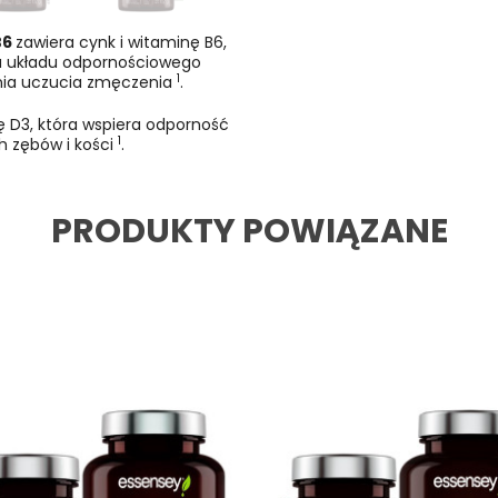
B6
zawiera cynk i witaminę B6,
u układu odpornościowego
1
enia uczucia zmęczenia
.
 D3, która wspiera odporność
1
 zębów i kości
.
PRODUKTY POWIĄZANE