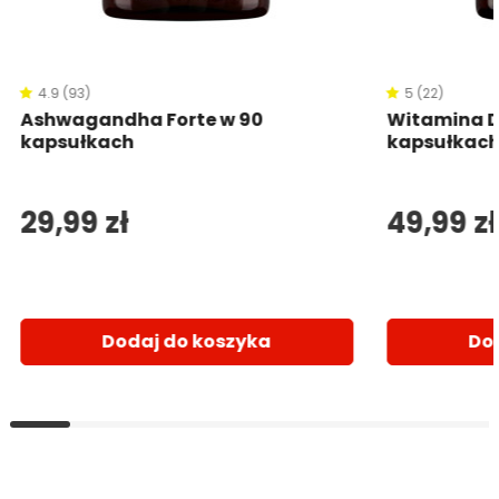
4.9 (93)
5 (22)
Ashwagandha Forte w 90
Witamina D
kapsułkach
kapsułkac
29,99 zł
49,99 zł
Dodaj do koszyka
Do