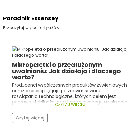
Poradnik Essensey
Przeczytaj więcej artykułów
Mikropeletki o przedłużonym
uwalnianiu: Jak działają i dlaczego
warto?
Producenci współczesnych produktów żywieniowych
coraz częściej sięgają po zaawansowane
rozwiązania technologiczne, których celem jest
poprawa stabilności oraz kontrolowanego uwalniania
CZYTAJ WIĘCEJ
składników aktywnych. Dobrym przykładem są tu
mikropeletki o przedłużonym uwalnianiu .
Czytaj więcej
Technologia ta znajduje zastosowanie m.in. w
żywności specjalnego przeznaczenia medycznego
zawierającej maślan sodu , którego funkcja
odżywcza wobec nabłonka jelitowego jest ściśle