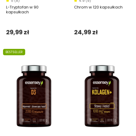
5 (8)
4.9 (9)
L-Tryptofan w 90
Chrom w 120 kapsułkach
kapsułkach
29,99 zł
24,99 zł
BESTSELLER