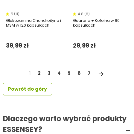
5 (11)
4.8 (6)
Glukozamina Chondroityna i
Guarana + Kofeina w 90
MSM w 120 kapsułkach
kapsułkach
39,99 zł
29,99 zł
Następny
1
2
3
4
5
6
7
arrow_forward
Powrót do góry
Dlaczego warto wybrać produkty
ESSENSEY?