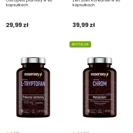
Ostropest plamisty w 90
Żeń Szeń Koreański w 90
kapsułkach
kapsułkach
29,99 zł
39,99 zł
BESTSELLER