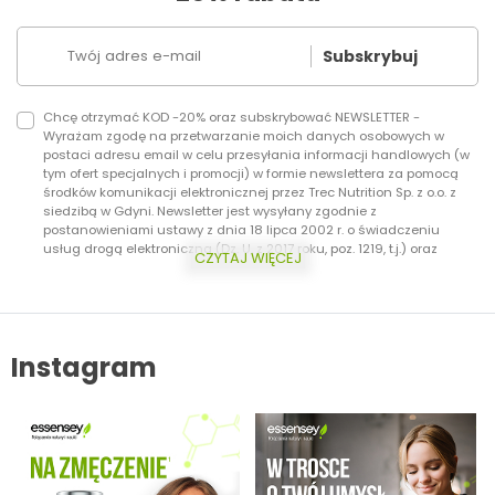
Subskrybuj
Chcę otrzymać KOD -20% oraz subskrybować NEWSLETTER -
Wyrażam zgodę na przetwarzanie moich danych osobowych w
postaci adresu email w celu przesyłania informacji handlowych (w
tym ofert specjalnych i promocji) w formie newslettera za pomocą
środków komunikacji elektronicznej przez Trec Nutrition Sp. z o.o. z
siedzibą w Gdyni. Newsletter jest wysyłany zgodnie z
postanowieniami ustawy z dnia 18 lipca 2002 r. o świadczeniu
usług drogą elektroniczną (Dz. U. z 2017 roku, poz. 1219, t.j.) oraz
CZYTAJ WIĘCEJ
ustawy z dnia 16 lipca 2004 r. Prawo telekomunikacyjne (Dz.U. z 2017
roku, poz. 1907, t.j.) Dodatkowo informujemy, że masz prawo do
wycofania zgody w każdej chwili. Więcej o ochronie danych
osobowych w zakładce: Polityka Prywatności.
Instagram