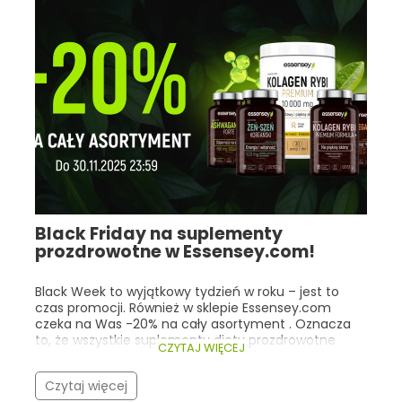
związana z miejscem uwalniania tego składnika.
Black Friday na suplementy
prozdrowotne w Essensey.com!
Black Week to wyjątkowy tydzień w roku – jest to
czas promocji. Również w sklepie Essensey.com
czeka na Was -20% na cały asortyment . Oznacza
to, że wszystkie suplementy diety prozdrowotne
CZYTAJ WIĘCEJ
kupimy o jedną piątą taniej! Co istotne, nasza
promocja trwa cały tydzień (do 30.11.2025r 23:59), a
Czytaj więcej
nie tylko w trakcie Black Friday! Warto zwrócić