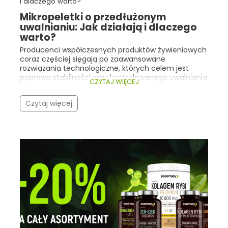
Mikropeletki o przedłużonym
uwalnianiu: Jak działają i dlaczego
warto?
Producenci współczesnych produktów żywieniowych
coraz częściej sięgają po zaawansowane
rozwiązania technologiczne, których celem jest
poprawa stabilności oraz kontrolowanego uwalniania
CZYTAJ WIĘCEJ
składników aktywnych. Dobrym przykładem są tu
mikropeletki o przedłużonym uwalnianiu .
Czytaj więcej
Technologia ta znajduje zastosowanie m.in. w
żywności specjalnego przeznaczenia medycznego
zawierającej maślan sodu , którego funkcja
odżywcza wobec nabłonka jelitowego jest ściśle
związana z miejscem uwalniania tego składnika.