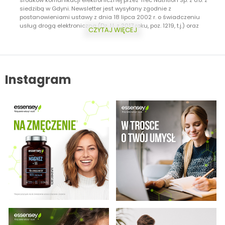
siedzibą w Gdyni. Newsletter jest wysyłany zgodnie z
postanowieniami ustawy z dnia 18 lipca 2002 r. o świadczeniu
usług drogą elektroniczną (Dz. U. z 2017 roku, poz. 1219, t.j.) oraz
CZYTAJ WIĘCEJ
ustawy z dnia 16 lipca 2004 r. Prawo telekomunikacyjne (Dz.U. z 2017
roku, poz. 1907, t.j.) Dodatkowo informujemy, że masz prawo do
wycofania zgody w każdej chwili. Więcej o ochronie danych
osobowych w zakładce: Polityka Prywatności.
Instagram