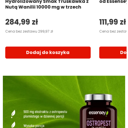
Hydrolizowany Smak Truskawka z
od Essense
Nutą Wanilii 10000 mg w trzech
opakowaniach
284,99 zł
111,99 zł
Cena bez zestawu 299,97 zł
Cena bez zestawu
Dodaj do koszyka
Do