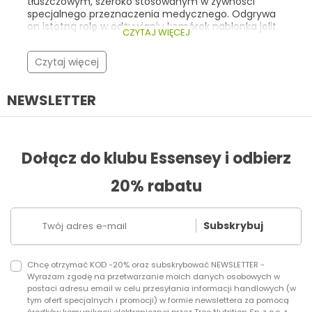
tłuszczowym, szeroko stosowanym w żywności
cenami promocyjnymi i krótkim opisem właściwości.
specjalnego przeznaczenia medycznego. Odgrywa
on istotną rolę w odżywianiu komórek nabłonka jelit.
CZYTAJ WIĘCEJ
Warto znać jego rolę i źródła, ponieważ może on
stanowić cenne wsparcie w postępowaniu
Czytaj więcej
dietetycznym w zaburzeniach przewodu
pokarmowego.
NEWSLETTER
Dołącz do klubu Essensey i odbierz
20% rabatu
Subskrybuj
Chcę otrzymać KOD -20% oraz subskrybować NEWSLETTER -
Wyrażam zgodę na przetwarzanie moich danych osobowych w
postaci adresu email w celu przesyłania informacji handlowych (w
tym ofert specjalnych i promocji) w formie newslettera za pomocą
środków komunikacji elektronicznej przez Trec Nutrition Sp. z o.o. z