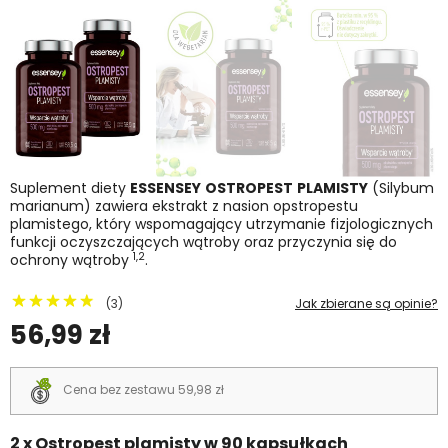
Suplement diety
ESSENSEY
OSTROPEST
PLAMISTY
(Silybum
marianum) zawiera ekstrakt z nasion opstropestu
plamistego, który wspomagający utrzymanie fizjologicznych
funkcji oczyszczających wątroby oraz przyczynia się do
1,2
ochrony wątroby
.
(3)
Jak zbierane są opinie?
56,99 zł
Cena bez zestawu 59,98 zł
2 x Ostropest plamisty w 90 kapsułkach