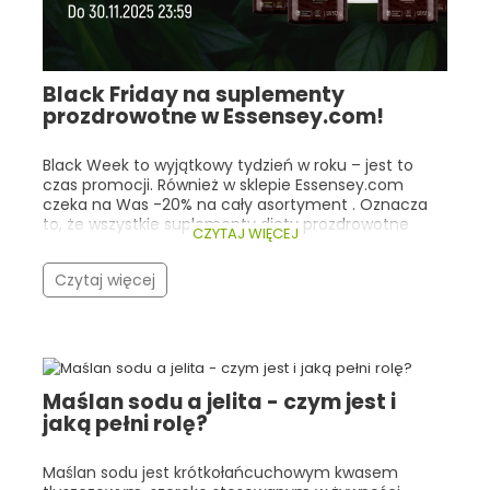
Black Friday na suplementy
prozdrowotne w Essensey.com!
Black Week to wyjątkowy tydzień w roku – jest to
czas promocji. Również w sklepie Essensey.com
czeka na Was -20% na cały asortyment . Oznacza
to, że wszystkie suplementy diety prozdrowotne
CZYTAJ WIĘCEJ
kupimy o jedną piątą taniej! Co istotne, nasza
promocja trwa cały tydzień (do 30.11.2025r 23:59), a
Czytaj więcej
nie tylko w trakcie Black Friday! Warto zwrócić
szczególną uwagę na bestsellery Essensey oraz
produkty, które cieszą się ogólną popularnością
wśród ludzi, dla których dobre zdrowie i
samopoczucie są bardzo istotne. Zarówno w
Essensey, jak i w innych sklepach z suplementami
Maślan sodu a jelita - czym jest i
prozdrowotnymi, klienci najczęściej wybierają
jaką pełni rolę?
kolageny, adaptogeny, witaminy/minerały
wspierające odporność oraz kwasy Omega-3 .
Poniżej przedstawiamy najlepsze oferty Black Week
Maślan sodu jest krótkołańcuchowym kwasem
na topowe suplementy w Essensey.com – wraz z ich