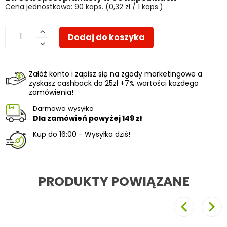
Cena jednostkowa: 90 kaps. (0,32 zł / 1 kaps.)
Dodaj do koszyka
Załóż konto i zapisz się na zgody marketingowe a
zyskasz cashback do 25zł +7% wartości każdego
zamówienia!
Darmowa wysyłka
Dla zamówień powyżej
149 zł
Kup do 16:00 - Wysyłka dziś!
PRODUKTY POWIĄZANE
Poprzedni
Nast