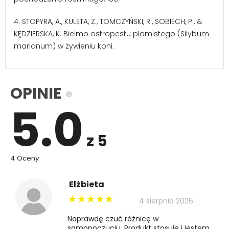
4. STOPYRA, A., KULETA, Z., TOMCZYŃSKI, R., SOBIECH, P., &
KĘDZIERSKA, K. Bielmo ostropestu plamistego (Silybum
marianum) w żywieniu koni.
OPINIE
5.0
z 5
4 Oceny
Elżbieta
4 sierpnia 2026
Naprawdę czuć różnicę w
samopoczuciu. Produkt stosuje i jestem