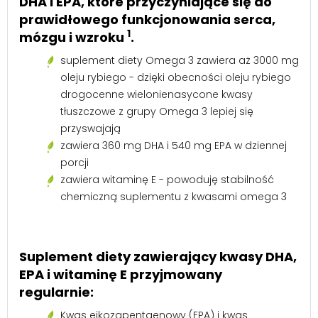
DHA i EPA, które przyczyniające się do
prawidłowego funkcjonowania serca,
1
mózgu i wzroku
.
suplement diety Omega 3 zawiera aż 3000 mg
oleju rybiego - dzięki obecności oleju rybiego
drogocenne wielonienasycone kwasy
tłuszczowe z grupy Omega 3 lepiej się
przyswajają
zawiera 360 mg DHA i 540 mg EPA w dziennej
porcji
zawiera witaminę E - powoduję stabilność
chemiczną suplementu z kwasami omega 3
Suplement diety zawierający kwasy DHA,
EPA i witaminę E przyjmowany
regularnie:
Kwas eikozapentaenowy (EPA) i kwas