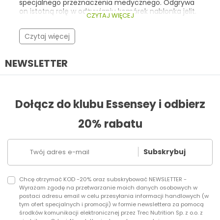
specjalnego przeznaczenia medycznego. Odgrywa
on istotną rolę w odżywianiu komórek nabłonka jelit.
CZYTAJ WIĘCEJ
Warto znać jego rolę i źródła, ponieważ może on
stanowić cenne wsparcie w postępowaniu
Czytaj więcej
dietetycznym w zaburzeniach przewodu
pokarmowego.
NEWSLETTER
Dołącz do klubu Essensey i odbierz
20% rabatu
Subskrybuj
Chcę otrzymać KOD -20% oraz subskrybować NEWSLETTER -
Wyrażam zgodę na przetwarzanie moich danych osobowych w
postaci adresu email w celu przesyłania informacji handlowych (w
tym ofert specjalnych i promocji) w formie newslettera za pomocą
środków komunikacji elektronicznej przez Trec Nutrition Sp. z o.o. z