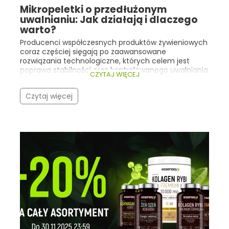
Mikropeletki o przedłużonym
uwalnianiu: Jak działają i dlaczego
warto?
Producenci współczesnych produktów żywieniowych
coraz częściej sięgają po zaawansowane
rozwiązania technologiczne, których celem jest
poprawa stabilności oraz kontrolowanego uwalniania
CZYTAJ WIĘCEJ
składników aktywnych. Dobrym przykładem są tu
mikropeletki o przedłużonym uwalnianiu .
Czytaj więcej
Technologia ta znajduje zastosowanie m.in. w
żywności specjalnego przeznaczenia medycznego
zawierającej maślan sodu , którego funkcja
odżywcza wobec nabłonka jelitowego jest ściśle
związana z miejscem uwalniania tego składnika.