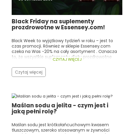
Black Friday na suplementy
prozdrowotne w Essensey.com!
Black Week to wyjątkowy tydzień w roku – jest to
czas promocji. Również w sklepie Essensey.com
czeka na Was -20% na cały asortyment . Oznacza
to, że wszystkie suplementy diety prozdrowotne
CZYTAJ WIĘCEJ
kupimy o jedną piątą taniej! Co istotne, nasza
promocja trwa cały tydzień (do 30.11.2025r 23:59), a
Czytaj więcej
nie tylko w trakcie Black Friday! Warto zwrócić
szczególną uwagę na bestsellery Essensey oraz
produkty, które cieszą się ogólną popularnością
wśród ludzi, dla których dobre zdrowie i
samopoczucie są bardzo istotne. Zarówno w
Essensey, jak i w innych sklepach z suplementami
Maślan sodu a jelita - czym jest i
prozdrowotnymi, klienci najczęściej wybierają
jaką pełni rolę?
kolageny, adaptogeny, witaminy/minerały
wspierające odporność oraz kwasy Omega-3 .
Poniżej przedstawiamy najlepsze oferty Black Week
Maślan sodu jest krótkołańcuchowym kwasem
na topowe suplementy w Essensey.com – wraz z ich
tłuszczowym, szeroko stosowanym w żywności
cenami promocyjnymi i krótkim opisem właściwości.