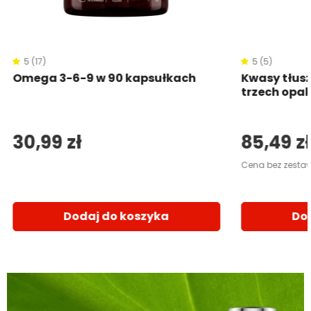
5 (17)
5 (5)
Omega 3-6-9 w 90 kapsułkach
Kwasy tłus
trzech opa
30,99 zł
85,49 zł
Cena bez zestaw
Dodaj do koszyka
Do