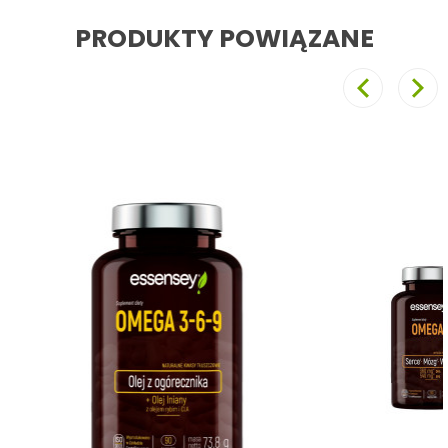
PRODUKTY POWIĄZANE
Poprzedni
Nast