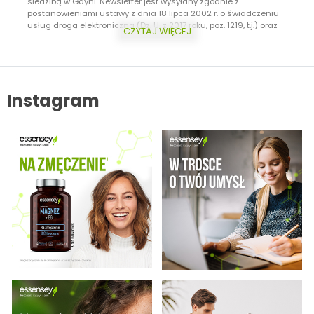
siedzibą w Gdyni. Newsletter jest wysyłany zgodnie z
postanowieniami ustawy z dnia 18 lipca 2002 r. o świadczeniu
usług drogą elektroniczną (Dz. U. z 2017 roku, poz. 1219, t.j.) oraz
CZYTAJ WIĘCEJ
ustawy z dnia 16 lipca 2004 r. Prawo telekomunikacyjne (Dz.U. z 2017
roku, poz. 1907, t.j.) Dodatkowo informujemy, że masz prawo do
wycofania zgody w każdej chwili. Więcej o ochronie danych
osobowych w zakładce: Polityka Prywatności.
Instagram