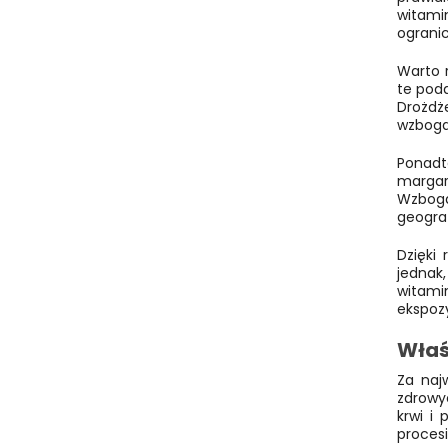
witami
ograni
Warto 
te podd
Drożdż
wzboga
Ponadt
margar
Wzboga
geograf
Dzięki
jednak
witami
ekspoz
Właś
Za naj
zdrowy
krwi i
proces