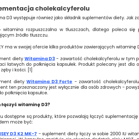
ementacja cholekalcyferolu
na D3 występuje również jako składnik suplementów diety. Jak 
o witamina rozpuszczalna w tłuszczach, dlatego poleca się
jącym źródło tłuszczu.
Y ma w swojej ofercie kilka produktów zawierających witaminę 
ment diety
Witamina D3
- zawartość cholekalcyferolu w tym pr
aci łatwych do połknięcia kapsułek. Produkt polecany jest dl
zęby i kości. [1]
ement diety
Witamina D3 Forte
- zawartość cholekalcyferolu
nt ten przeznaczony jest wyłącznie dla osób zdrowych - powyżej
do połknięcia kapsułce.
 łączyć witaminę D3?
ku dostępne są produkty, które pozwalają łączyć suplementację
adem może być:
NSEY D3 K2 MK-7
- suplement diety łączy w sobie 2000 IU wita