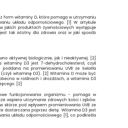
a z form witaminy D, która pomaga w utrzymaniu
waniu układu odpornościowego. [1] W artykule
, w jakich produktach żywnościowych występuje
jest tak istotny dla zdrowia oraz w jaki sposób
o aktywnej biologicznie, jak i nieaktywnej. [2]
a witaminy D3 jest 7-dehydrocholesterol, czyli
est poddana na promieniowaniu UVB ze światła
l (czyli witaminę D3). [2] Witamina D może być
 obecna w roślinach i drożdżach, a witamina D3
zęcego. [2]
idłowe funkcjonowania organizmu - pomaga w
kże wspiera utrzymanie zdrowych kości i zębów.
y w skórze pod wpływem promieniowania UVB ze
że dostarczana poprzez dietę. Witamina D3 jest
owania układu odpornościowego [1], co podkreśla