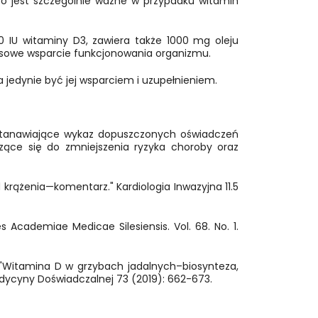
 co jest szczególnie ważne w przypadku witamin
0 IU witaminy D3, zawiera także 1000 mg oleju
eksowe wsparcie funkcjonowania organizmu.
 jedynie być jej wsparciem i uzupełnieniem.
ustanawiające wykaz dopuszczonych oświadczeń
zące się do zmniejszenia ryzyka choroby oraz
 krążenia—komentarz." Kardiologia Inwazyjna 11.5
es Academiae Medicae Silesiensis. Vol. 68. No. 1.
 "Witamina D w grzybach jadalnych–biosynteza,
edycyny Doświadczalnej 73 (2019): 662-673.