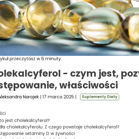
ykuł przeczytasz w 6 minuty.
lekalcyferol - czym jest, po
stępowanie, właściwości
Aleksandra Narojek
| 17 marca 2025
|
Suplementy Diety
ści
to jest cholekalcyferol?
dła cholekalcyferolu. Z czego powstaje cholekalcyferol?
tępowanie witaminy D w żywności