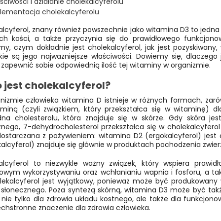
ściwości i działanie cholekalcyferolu
lementacja cholekalcyferolu
alcyferol, znany również powszechnie jako witamina D3 to jedn
ch kości, a także przyczynia się do prawidłowego funkcjono
y, czym dokładnie jest cholekalcyferol, jak jest pozyskiwany
kie są jego najważniejsze właściwości. Dowiemy się, dlaczego 
zapewnić sobie odpowiednią ilość tej witaminy w organizmie.
 jest cholekalcyferol?
izmie człowieka witamina D istnieje w różnych formach, zarówn
aminą (czyli związkiem, który przekształca się w witaminę) dl
na cholesterolu, która znajduje się w skórze. Gdy skóra j
znego, 7-dehydrocholesterol przekształca się w cholekalcyfero
dostarczana z pożywieniem: witamina D2 (ergokalcyferol) jest
alcyferol) znajduje się głównie w produktach pochodzenia zwier
alcyferol to niezwykle ważny związek, który wspiera praw
łowym wykorzystywaniu oraz wchłanianiu wapnia i fosforu, a ta
olekalcyferol jest wyjątkowy, ponieważ może być produkowan
a słonecznego. Poza syntezą skórną, witamina D3 może być tak
 nie tylko dla zdrowia układu kostnego, ale także dla funkcjon
echstronne znaczenie dla zdrowia człowieka.