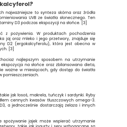
kalcyferol?
ch najważniejsze to synteza skórna oraz źródła
romieniowania UVB ze światła słonecznego. Ten
aminy D3 podczas ekspozycji na słońce. [3]
wać z pożywienia. W produktach pochodzenia
ka jaj oraz mleko i jego przetwory, znajduje się
iny D2 (ergokalcyferolu), która jest obecna w
ych. [3]
Chociaż najlepszym sposobem na utrzymanie
kspozycja na słońce oraz zbilansowana dieta,
ie ważne w miesiącach, gdy dostęp do światła
 w pomieszczeniach.
kie jak łosoś, makrela, tuńczyk i sardynki. Ryby
 źródłem cennych kwasów tłuszczowych omega-3.
D3, a jednocześnie dostarczają żelaza i innych
rne spożywanie jajek może wspierać utrzymanie
etwory, takie jak jogurty i sery wzbogacane są