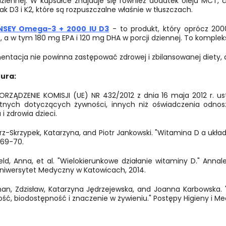
 dziennej. W kapsułce znajduje się również dodatek oleju MCT,
jak D3 i K2, które są rozpuszczalne właśnie w tłuszczach.
NSEY Omega-3 + 2000 IU D3
- to produkt, który oprócz 200
o, a w tym 180 mg EPA i 120 mg DHA w porcji dziennej. To kompl
ntacja nie powinna zastępować zdrowej i zbilansowanej diety, a
tura:
ORZĄDZENIE KOMISJI (UE) NR 432/2012 z dnia 16 maja 2012 r. 
tnych dotyczących żywności, innych niż oświadczenia odnos
 i zdrowia dzieci.
rz-Skrzypek, Katarzyna, and Piotr Jankowski. "Witamina D a układ
 69-70.
feld, Anna, et al. "Wielokierunkowe działanie witaminy D." Annal
Uniwersytet Medyczny w Katowicach, 2014.
an, Zdzisław, Katarzyna Jędrzejewska, and Joanna Karbowska.
ść, biodostępność i znaczenie w żywieniu." Postępy Higieny i M