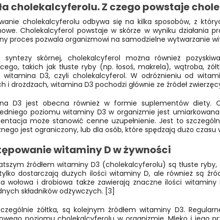
ła cholekalcyferolu. Z czego powstaje chole
iwanie cholekalcyferolu odbywa się na kilka sposobów, z który
owe. Cholekalcyferol powstaje w skórze w wyniku działania p
lny proces pozwala organizmowi na samodzielne wytwarzanie wit
 syntezy skórnej, cholekalcyferol można również pozyski
cego, takich jak tłuste ryby (np. łosoś, makrela), wątroba, żółt
e witamina D3, czyli cholekalcyferol. W odróżnieniu od witam
ch i drożdżach, witamina D3 pochodzi głównie ze źródeł zwierzęc
na D3 jest obecna również w formie suplementów diety. 
edniego poziomu witaminy D3 w organizmie jest umiarkowana e
entacja może stanowić cenne uzupełnienie. Jest to szczególn
nego jest ograniczony, lub dla osób, które spędzają dużo czasu
ępowanie witaminy D w żywności
tszym źródłem witaminy D3 (cholekalcyferolu) są tłuste ryby, ta
 tylko dostarczają dużych ilości witaminy D, ale również są
a wołowa i drobiowa także zawierają znaczne ilości witaminy 
dnych składników odżywczych. [3]
szczególnie żółtka, są kolejnym źródłem witaminy D3. Regula
łowego poziomu cholekalcyferolu w organizmie. Mleko i jego prz