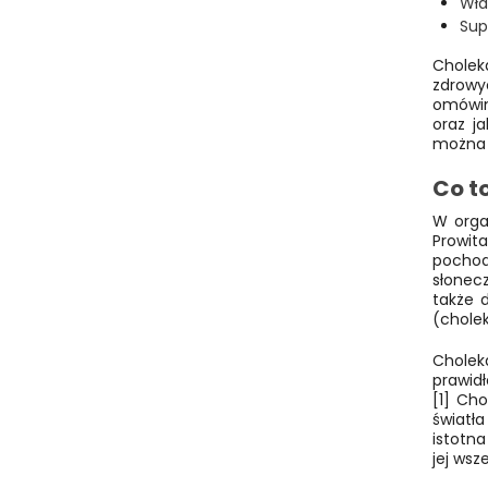
Wła
Sup
Cholek
zdrowy
omówim
oraz ja
można 
Co to
W organ
Prowit
pochod
słonec
także 
(cholek
Cholek
prawid
[1] Ch
światł
istotna
jej wsz