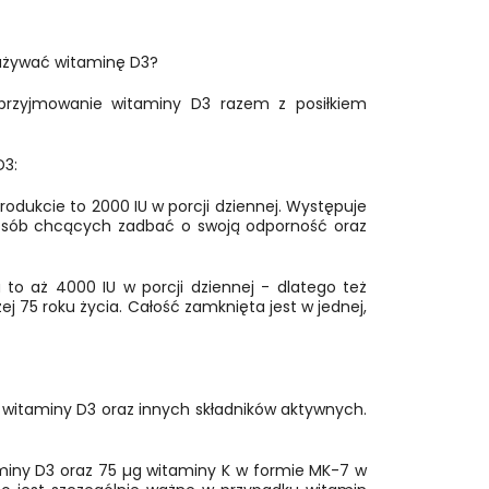
zażywać witaminę D3?
 przyjmowanie witaminy D3 razem z posiłkiem
D3:
odukcie to 2000 IU w porcji dziennej. Występuje
a osób chcących zadbać o swoją odporność oraz
 to aż 4000 IU w porcji dziennej - dlatego też
 75 roku życia. Całość zamknięta jest w jednej,
 witaminy D3 oraz innych składników aktywnych.
miny D3 oraz 75 µg witaminy K w formie MK-7 w