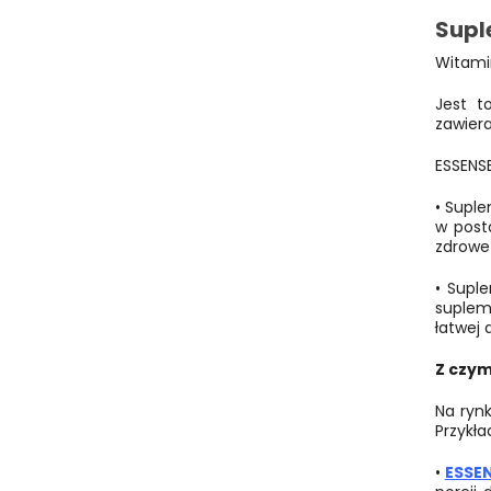
Supl
Witami
Jest t
zawiera
ESSENSE
•
Suple
w post
zdrowe 
•
Supl
supleme
łatwej 
Z czym
Na ryn
Przykł
•
ESSE