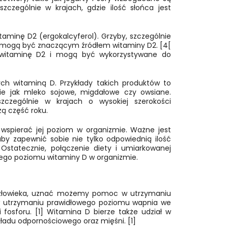
czególnie w krajach, gdzie ilość słońca jest
aminę D2 (ergokalcyferol). Grzyby, szczególnie
ki, mogą być znaczącym źródłem witaminy D2. [4[
ją witaminę D2 i mogą być wykorzystywane do
h witaminą D. Przykłady takich produktów to
kie jak mleko sojowe, migdałowe czy owsiane.
czególnie w krajach o wysokiej szerokości
zą część roku.
wspierać jej poziom w organizmie. Ważne jest
y zapewnić sobie nie tylko odpowiednią ilość
Ostatecznie, połączenie diety i umiarkowanej
wego poziomu witaminy D w organizmie.
 człowieka, uznać możemy pomoc w utrzymaniu
 w utrzymaniu prawidłowego poziomu wapnia we
fosforu. [1] Witamina D bierze także udział w
adu odpornościowego oraz mięśni. [1]