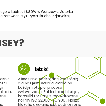
nego w Lublinie i SGGW w Warszawie. Autorka
 zdrowego stylu życia i kuchni azjatyckiej.
NSEY?
Jakość
arnie
Absolutnie nadrzędną wartością
ości
dla nas jest wysoka jakość na
ii
każdym etapie procesu
toria,
wytwarzania. Zakład produkujący
ane
kapsułki ESSENSEY ma wdrożone
normy ISO 22000, ISO 9001. Naszą
ad
filozofią działania jest podnoszenie