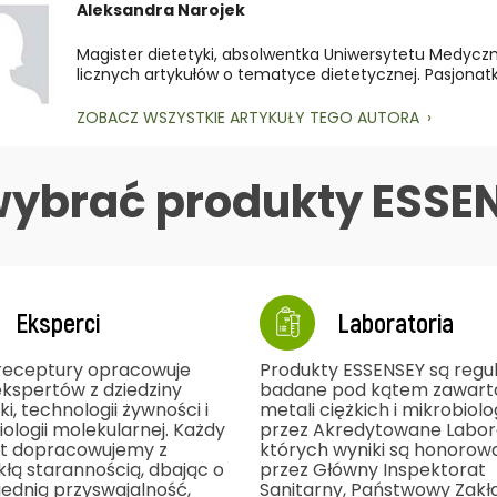
Aleksandra Narojek
Magister dietetyki, absolwentka Uniwersytetu Medycz
licznych artykułów o tematyce dietetycznej. Pasjonatka
ZOBACZ WSZYSTKIE ARTYKUŁY TEGO AUTORA
wybrać produkty ESSE
Eksperci
Laboratoria
receptury opracowuje
Produkty ESSENSEY są regul
ekspertów z dziedziny
badane pod kątem zawart
ki, technologii żywności i
metali ciężkich i mikrobiolog
ologii molekularnej. Każdy
przez Akredytowane Labora
t dopracowujemy z
których wyniki są honorow
kłą starannością, dbając o
przez Główny Inspektorat
ednią przyswajalność,
Sanitarny, Państwowy Zakł