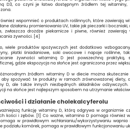
ną D3, co czyni je łatwo dostępnym źródłem tej witaminy, sz
czona.
również wspomnieć o produktach roślinnych, które zawierają wit
ane działaniu promieniowania UV, takie jak pieczarki i bocznia
e, zwłaszcza drożdże piekarnicze i piwne, również zawiera
cania żywności. [4]
o, wiele produktów spożywczych jest dodatkowo wzbogacanyc
yny, płatki śniadaniowe, soki owocowe i napoje roślinne, ta
canie żywności witaminą D jest powszechną praktyką, sz
icznej, gdzie ekspozycja na słońce jest ograniczona przez więks
 różnorodnym źródłom witaminy D w diecie można skutecznie 
, aby spożywać te produkty w ramach zrównoważonej diety, ab
ny D, ale także innych niezbędnych składników odżywczych. 
ycji na słońce jest najlepszym sposobem na utrzymanie właści
ciwości i działanie cholekalcyferolu
ważniejszą funkcję witaminy D, którą odgrywa w organizmie
ch kości i zębów. [1] Co ważne, witamina D pomaga również
 pomaga w prawidłowym wchłanianiu/wykorzystywaniu wapnia i 
ie podziału komórek, pomaga w prawidłowym funkcjonowaniu ukł