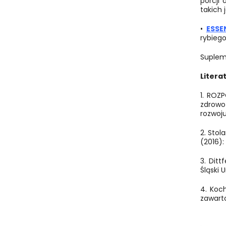
porcji
takich 
•
ESSE
rybieg
Supleme
Litera
1.
ROZP
zdrowo
rozwoju
2.
Stola
(2016):
3.
Ditt
Śląski 
4.
Koch
zawarto