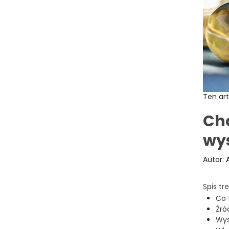
Ten art
Cho
wy
Autor:
Spis tre
Co 
Źró
Wys