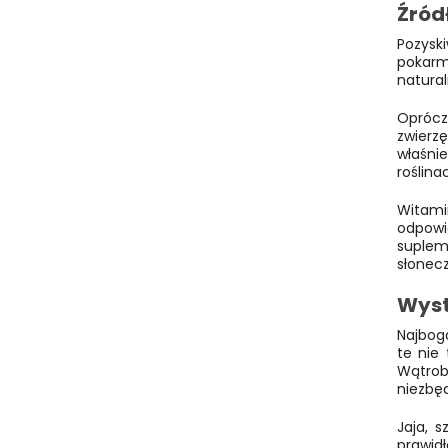
Źród
Pozysk
pokarm
natura
Oprócz
zwierzę
właśni
roślina
Witami
odpowi
suplem
słonecz
Wyst
Najboga
te nie
Wątrob
niezbę
Jaja, 
prawid