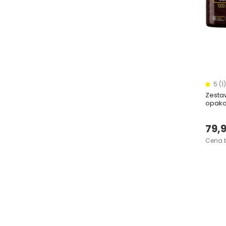
5 (1)
Zesta
opak
79,9
Cena b