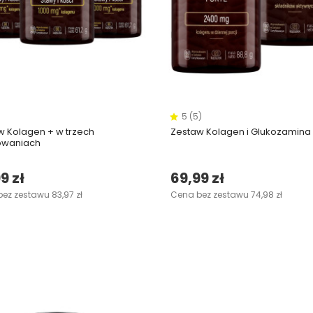
5 (5)
w Kolagen + w trzech
Zestaw Kolagen i Glukozamina
owaniach
9 zł
69,99 zł
ez zestawu 83,97 zł
Cena bez zestawu 74,98 zł