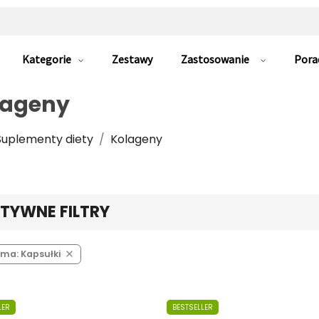
Kategorie
Zestawy
Zastosowanie
Pora
lageny
Suplementy diety
Kolageny
TYWNE FILTRY
ma: Kapsułki

LER
BESTSELLER