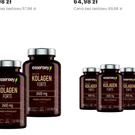
8 zł
64,98 zł
ez zestawu 57,98 zł
Cena bez zestawu 69,98 zł