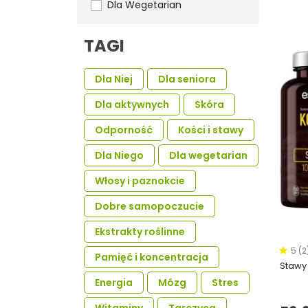
Dla Wegetarian
TAGI
Dla Niej
Dla seniora
Dla aktywnych
Skóra
Odporność
Kości i stawy
Dla Niego
Dla wegetarian
Włosy i paznokcie
Dobre samopoczucie
Ekstrakty roślinne
5 (2
Pamięć i koncentracja
Stawy
Energia
Mózg
Stres