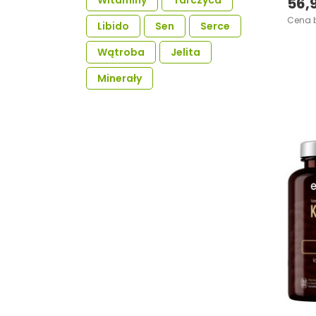
Witaminy
Tarczyca
56,9
Cena b
Libido
Sen
Serce
Wątroba
Jelita
Minerały