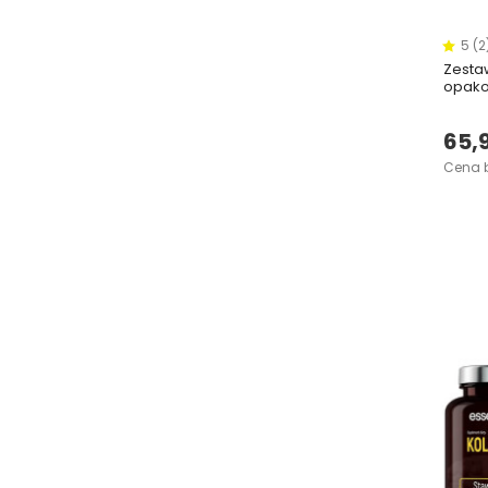
5 (2
Zesta
opak
65,9
Cena b