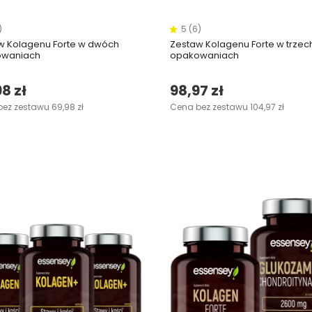
)
5 (6)
w Kolagenu Forte w dwóch
Zestaw Kolagenu Forte w trzec
owaniach
opakowaniach
8 zł
98,97 zł
ez zestawu 69,98 zł
Cena bez zestawu 104,97 zł