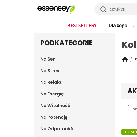
Szukaj
BESTSELLERY
Dla kogo
PODKATEGORIE
Ko
Na Sen
Na Stres
Na Relaks
AK
Na Energię
Na Witalność
For
Na Potencję
Na Odporność
BESTSEL