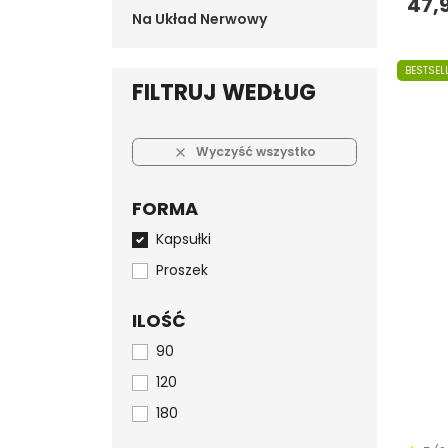
47,9
Na Układ Nerwowy
BESTSEL
FILTRUJ WEDŁUG
Wyczyść wszystko

FORMA
Kapsułki
Proszek
ILOŚĆ
90
120
180