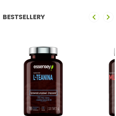
BESTSELLERY
Poprzedni
Nast