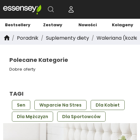
Bestsellery
Zestawy
Nowości
Kolageny
Poradnik
Suplementy diety
Waleriana (kozłek 
Polecane Kategorie
Dobre oferty
TAGI
Sen
Wsparcie Na Stres
Dla Kobiet
Dla Mężczyzn
Dla Sportowców