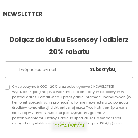
NEWSLETTER
Dołącz do klubu Essensey i odbierz
20% rabatu
Subskrybuj
Chcę otrzymać KOD -20% oraz subskrybować NEWSLETTER -
Wyrażam zgodę na przetwarzanie moich danych osobowych w
postaci adresu email w celu przesyłania informacji handlowych (w
tym ofert specjalnych i promocji) w formie newslettera za pomocą
środków komunikacji elektronicznej przez Trec Nutrition Sp. z o.o. z
siedzibą w Gdyni. Newsletter jest wysyłany zgodnie z
postanowieniami ustawy z dnia 18 lipca 2002 r. o świadczeniu
usług drogą elektroniczną (Dz. U. z 2017 roku, poz. 1219, t.j.) oraz
CZYTAJ WIĘCEJ
ustawy z dnia 16 lipca 2004 r. Prawo telekomunikacyjne (Dz.U. z 2017
roku, poz. 1907, t.j.) Dodatkowo informujemy, że masz prawo do