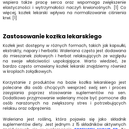
wspiera także pracę serca oraz wspomaga zwiększenie
elastyczności i wytrzymałości naczyń krwionośnych. [1] Co
więcej, kozłek lekarski wpływa na normalizowanie ciśnienia
krwi. [1]
Zastosowanie kozłka lekarskiego
Kozłek jest dostępny w różnych formach, takich jak kapsułki,
ekstrakty, napary i herbatki. Waleriana często jest dodawana
do mieszanek ziołowych i herbat relaksujących ze względu
na swoje właściwości uspokajające. Warto wiedzieć, że
bardzo często omawiany kozłek lekarski znajdziemy również
w kroplach żołądkowych.
Korzystanie z produktów na bazie kozłka lekarskiego jest
polecane dla osób chcących wesprzeć swój sen i proces
zasypiania poprzez stosowanie suplementów na sen.
Dodatkowo przyjmowanie waleriany może być pomocne dla
osób narażonych na zwiększony stres i potrzebujących
relaksu oraz odprężenia.
Waleriana jest rośliną, która pojawia się jako składnik
suplementów diety. Jest jednym z 15 składników aktywnych