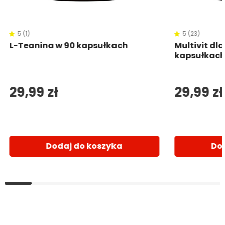
5 (1)
5 (23)
L-Teanina w 90 kapsułkach
Multivit dl
kapsułkac
29,99 zł
29,99 zł
Dodaj do koszyka
Do