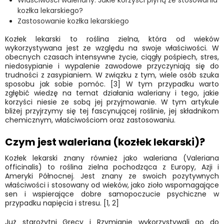
Właściwości waleriany. Jakie korzyści płyną ze stosowania
kozłka lekarskiego?
Zastosowanie kozłka lekarskiego
Kozłek lekarski to roślina zielna, która od wieków
wykorzystywana jest ze względu na swoje właściwości. W
obecnych czasach intensywne życie, ciągły pośpiech, stres,
niedosypianie i wypalenie zawodowe przyczyniają się do
trudności z zasypianiem. W związku z tym, wiele osób szuka
sposobu jak sobie pomóc. [3] W tym przypadku warto
zgłębić wiedzę na temat działania waleriany i tego, jakie
korzyści niesie ze sobą jej przyjmowanie. W tym artykule
bliżej przyjrzymy się tej fascynującej roślinie, jej składnikom
chemicznym, właściwościom oraz zastosowaniu.
Czym jest waleriana (kozłek lekarski)?
Kozłek lekarski znany również jako waleriana (Valeriana
officinalis) to roślina zielna pochodząca z Europy, Azji i
Ameryki Północnej. Jest znany ze swoich pozytywnych
właściwości i stosowany od wieków, jako zioło wspomagające
sen i wspierające dobre samopoczucie psychiczne w
przypadku napięcia i stresu. [1, 2]
Już starożytni Grecy i Rzymianie wykorzystywali go do