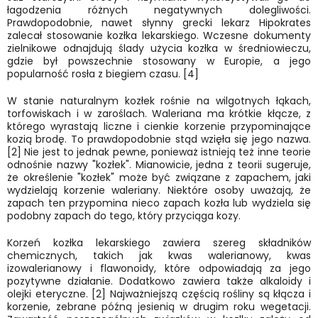
łagodzenia różnych negatywnych dolegliwości.
Prawdopodobnie, nawet słynny grecki lekarz Hipokrates
zalecał stosowanie kozłka lekarskiego. Wczesne dokumenty
zielnikowe odnajdują ślady użycia kozłka w średniowieczu,
gdzie był powszechnie stosowany w Europie, a jego
popularność rosła z biegiem czasu. [4]
W stanie naturalnym kozłek rośnie na wilgotnych łąkach,
torfowiskach i w zaroślach. Waleriana ma krótkie kłącze, z
którego wyrastają liczne i cienkie korzenie przypominające
kozią brodę. To prawdopodobnie stąd wzięła się jego nazwa.
[2] Nie jest to jednak pewne, ponieważ istnieją też inne teorie
odnośnie nazwy "kozłek". Mianowicie, jedna z teorii sugeruje,
że określenie "kozłek" może być związane z zapachem, jaki
wydzielają korzenie waleriany. Niektóre osoby uważają, że
zapach ten przypomina nieco zapach kozła lub wydziela się
podobny zapach do tego, który przyciąga kozy.
Korzeń kozłka lekarskiego zawiera szereg składników
chemicznych, takich jak kwas walerianowy, kwas
izowalerianowy i flawonoidy, które odpowiadają za jego
pozytywne działanie. Dodatkowo zawiera także alkaloidy i
olejki eteryczne. [2] Najważniejszą częścią rośliny są kłącza i
korzenie, zebrane późną jesienią w drugim roku wegetacji.