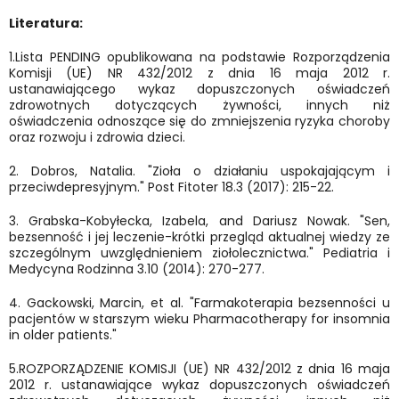
Literatura:
1.Lista PENDING opublikowana na podstawie Rozporządzenia
Komisji (UE) NR 432/2012 z dnia 16 maja 2012 r.
ustanawiającego wykaz dopuszczonych oświadczeń
zdrowotnych dotyczących żywności, innych niż
oświadczenia odnoszące się do zmniejszenia ryzyka choroby
oraz rozwoju i zdrowia dzieci.
2. Dobros, Natalia. "Zioła o działaniu uspokajającym i
przeciwdepresyjnym." Post Fitoter 18.3 (2017): 215-22.
3. Grabska-Kobyłecka, Izabela, and Dariusz Nowak. "Sen,
bezsenność i jej leczenie-krótki przegląd aktualnej wiedzy ze
szczególnym uwzględnieniem ziołolecznictwa." Pediatria i
Medycyna Rodzinna 3.10 (2014): 270-277.
4. Gackowski, Marcin, et al. "Farmakoterapia bezsenności u
pacjentów w starszym wieku Pharmacotherapy for insomnia
in older patients."
5.ROZPORZĄDZENIE KOMISJI (UE) NR 432/2012 z dnia 16 maja
2012 r. ustanawiające wykaz dopuszczonych oświadczeń