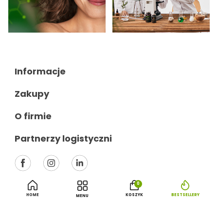
Informacje

Zakupy

O firmie

Partnerzy logistyczni

0
HOME
KOSZYK
BESTSELLERY
MENU
Polityka prywatności
Regulamin sklepu