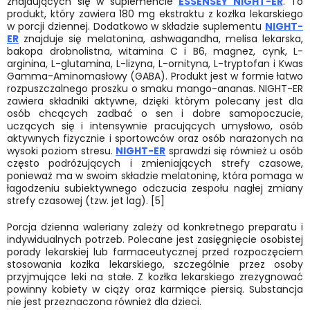
znajdujących się w suplemencie
ESSENSEY NIGHT-ER
. To
produkt, który zawiera 180 mg ekstraktu z kozłka lekarskiego
w porcji dziennej. Dodatkowo w składzie suplementu
NIGHT-
ER
znajduje się melatonina, ashwagandha, melisa lekarska,
bakopa drobnolistna, witamina C i B6, magnez, cynk, L-
arginina, L-glutamina, L-lizyna, L-ornityna, L-tryptofan i Kwas
Gamma-Aminomasłowy (GABA). Produkt jest w formie łatwo
rozpuszczalnego proszku o smaku mango-ananas. NIGHT-ER
zawiera składniki aktywne, dzięki którym polecany jest dla
osób chcących zadbać o sen i dobre samopoczucie,
uczących się i intensywnie pracujących umysłowo, osób
aktywnych fizycznie i sportowców oraz osób narażonych na
wysoki poziom stresu.
NIGHT-ER
sprawdzi się również u osób
często podróżujących i zmieniających strefy czasowe,
ponieważ ma w swoim składzie melatoninę, która pomaga w
łagodzeniu subiektywnego odczucia zespołu nagłej zmiany
strefy czasowej (tzw. jet lag). [5]
Porcja dzienna waleriany zależy od konkretnego preparatu i
indywidualnych potrzeb. Polecane jest zasięgnięcie osobistej
porady lekarskiej lub farmaceutycznej przed rozpoczęciem
stosowania kozłka lekarskiego, szczególnie przez osoby
przyjmujące leki na stałe. Z kozłka lekarskiego zrezygnować
powinny kobiety w ciąży oraz karmiące piersią. Substancja
nie jest przeznaczona również dla dzieci.