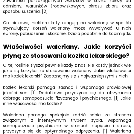
Zawartość poszczególnych związków w kozłku zależy od
odmiany, warunków środowiskowych, okresu zbioru oraz
sposobu suszenia. [2]
Co ciekawe, niektóre koty reagują na walerianę w sposób
stymulujący. Korzeń waleriany może wywoływać u nich
euforię, pobudzenie i skakanie. Działa podobnie do kocimiętki.
Właściwości waleriany. Jakie korzyści
płyną ze stosowania kozłka lekarskiego?
O tej roślinie słyszał pewnie każdy z nas. Nie każdy jednak wie
jakie są korzyści ze stosowania waleriany. Jakie właściwości
ma kozłek lekarski? Zapoznajmy się z najważniejszymi z nich.
Kozłek lekarski pomaga zasnąć i wspomaga prawidłowej
jakości sen. [1] Dodatkowo przyczynia się do utrzymania
dobrego samopoczucia fizycznego i psychicznego. [1] Jakie
inne właściwości ma kozłek?
Waleriana pomaga spokojnie radzić sobie ze stresem
związanym z intensywnym trybem życia, wspomaga
samopoczucie psychiczne w stanach napięcia i stresu,
przyczynia się do optymalnego odprężenia. [1] Waleriana