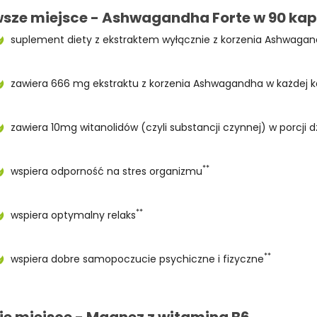
wsze miejsce - Ashwagandha Forte w 90 ka
suplement diety z ekstraktem wyłącznie z korzenia Ashwaga
zawiera 666 mg ekstraktu z korzenia Ashwagandha w każdej 
zawiera 10mg witanolidów (czyli substancji czynnej) w porcji d
**
wspiera odporność na stres organizmu
**
wspiera optymalny relaks
**
wspiera dobre samopoczucie psychiczne i fizyczne
ie miejsce - Magnez z witaminą B6