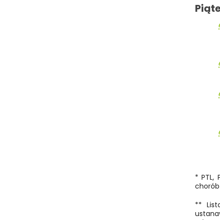
Piąt
* PTL,
chorób 
** Lis
ustana