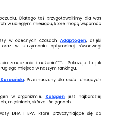
oczuciu. Dlatego też przygotowaliśmy dla was
nych w ubiegłym miesiącu, które mogą wspomóc
ejszy w obecnych czasach
Adaptogen
, dzięki
 oraz w utrzymaniu optymalnej równowagi
cia zmęczenia i nużenia***. Pokazuje to jak
 drugiego miejsca w naszym rankingu.
 Koreański
. Przeznaczony dla osób chcących
lagen w organizmie.
Kolagen
jest najbardziej
h, mięśniach, skórze i ścięgnach.
asy DHA i EPA, które przyczyniające się do