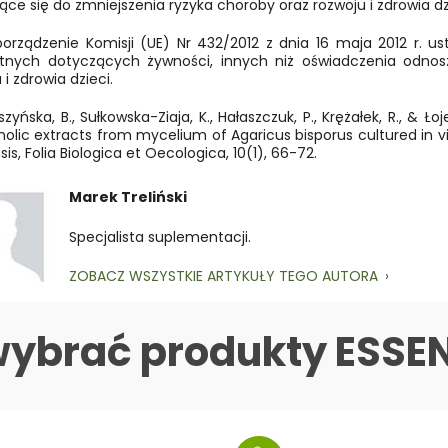
ce się do zmniejszenia ryzyka choroby oraz rozwoju i zdrowia dz
porządzenie Komisji (UE) Nr 432/2012 z dnia 16 maja 2012 r.
tnych dotyczących żywności, innych niż oświadczenia odnos
 i zdrowia dzieci.
zyńska, B., Sułkowska-Ziaja, K., Hałaszczuk, P., Krężałek, R., & Łoj
lic extracts from mycelium of Agaricus bisporus cultured in vi
sis, Folia Biologica et Oecologica, 10(1), 66-72.
Marek Treliński
Specjalista suplementacji.
ZOBACZ WSZYSTKIE ARTYKUŁY TEGO AUTORA
wybrać produkty ESSE