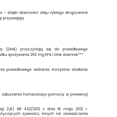
 - dzięki obecności oleju rybiego drogocenne
ę przyswajają
y (DHA) przyczyniają się do prawidłowego
adku spożywania 250 mg EPA i DHA dziennie***
a prawidłowego widzenia. Korzystne działanie
es i zaburzenia homeostazy-pomocą w prewencji
sji (UE) NR 432/2012 z dnia 16 maja 2012 r.
yczących żywności, innych niż oświadczenia