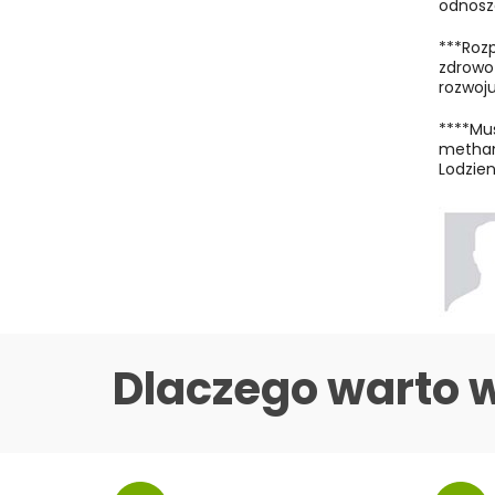
odnoszą
***Roz
zdrowo
rozwoju
****Mus
methano
Lodzien
Dlaczego warto 