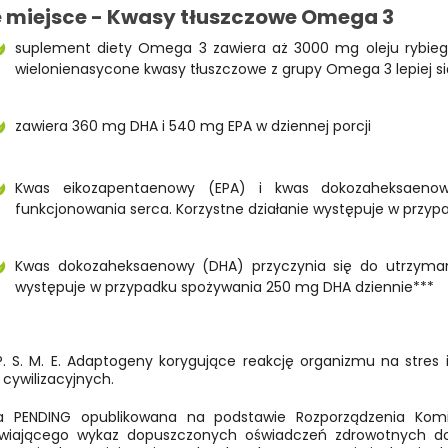
e miejsce - Kwasy tłuszczowe Omega 3
suplement diety Omega 3 zawiera aż 3000 mg oleju rybiego
wielonienasycone kwasy tłuszczowe z grupy Omega 3 lepiej si
zawiera 360 mg DHA i 540 mg EPA w dziennej porcji
Kwas eikozapentaenowy (EPA) i kwas dokozaheksaenow
funkcjonowania serca. Korzystne działanie występuje w przyp
Kwas dokozaheksaenowy (DHA) przyczynia się do utrzymani
występuje w przypadku spożywania 250 mg DHA dziennie***
 P. S. M. E. Adaptogeny korygujące reakcję organizmu na str
cywilizacyjnych.
ta PENDING opublikowana na podstawie Rozporządzenia Komi
wiającego wykaz dopuszczonych oświadczeń zdrowotnych dot