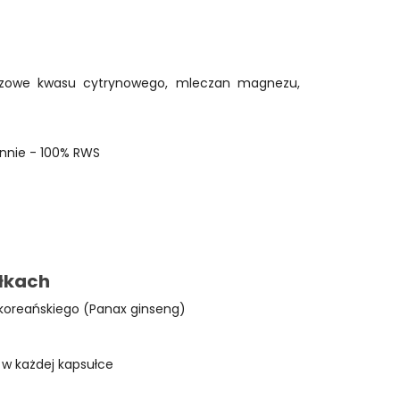
zowe kwasu cytrynowego, mleczan magnezu,
nnie - 100% RWS
ułkach
 koreańskiego (Panax ginseng)
 w każdej kapsułce