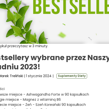
ykuł przeczytasz w 3 minuty.
tsellery wybrane przez Nasz
dniu 2023!
Marek Treliński
| 1 stycznia 2024
|
Suplementy Diety
ści
rwsze miejsce - Ashwagandha Forte w 90 kapsułkach
gie miejsce - Magnez z witaminą B6
ecie miejsce - Żeń - Szeń Koreański 90 kapsułkach