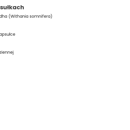
psułkach
ndha (Withania somnifera)
kapsułce
ziennej