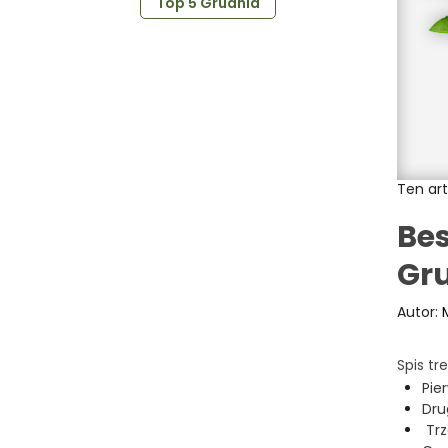
Top 5 Grudnia
Ten art
Bes
Gru
Autor:
Spis tre
Pie
Dru
Trz