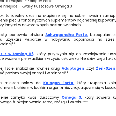
arte miejsce - Kolagen Forte
te miejsce - Kwasy tłuszczowe Omega 3
ok to idealny czas na skupienie się na sobie i swoim samop
ienie pięciu fantastycznych suplementów najchętniej kupowa
zy innymi w noworocznych postanowieniach.
listę ponownie otwiera
Ashwagandha Forte
.
Najpopularni
mu uzyskasz wsparcie w nabywaniu odporności na stres
nalnej**.
z z witaminą B6,
który przyczynia się do zmniejszenia uczu
le ważnym pierwiastkiem w życiu człowieka. Nie dziwi więc fakt
j liście znalazł się również drugi
Adaptogen
,czyli
Żeń-Szeń
yć poziom swojej energii i witalności**.
te miejsce należy do
Kolagen Forte,
który uzupełnia ko
chnym białkiem w ludzkim organizmie, znajdującym się w kościac
ienie zamyka kwas tłuszczowy
Omega 3,
który zawiera kw
łowego funkcjonowania serca, mózgu i wzroku***.