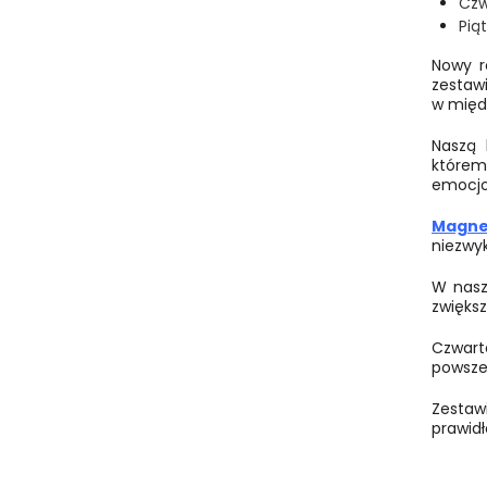
Czw
Pią
Nowy r
zestaw
w międ
Naszą 
które
emocjo
Magne
niezwyk
W nasze
zwiększ
Czwar
powsze
Zestaw
prawid